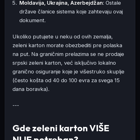
Moldavija, Ukrajina, Azerbejdžan
: Ostale
države članice sistema koje zahtevaju ovaj
dokument.
Ukoliko putujete u neku od ovih zemalja,
zeleni karton morate obezbediti pre polaska
na put. Na graničnim prelazima se ne prodaje
srpski zeleni karton, već isključivo lokalno
granično osiguranje koje je višestruko skuplje
(često košta od 40 do 100 evra za svega 15
dana boravka).
---
Gde zeleni karton VIŠE
NIJE potreban?