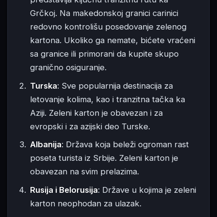
Grčkoj. Na makedonskoj granici carinici
redovno kontrolišu posedovanje zelenog
kartona. Ukoliko ga nemate, bićete vraćeni
sa granice ili primorani da kupite skupo
granično osiguranje.
Turska
: Sve popularnija destinacija za
letovanje kolima, kao i tranzitna tačka ka
Aziji. Zeleni karton je obavezan i za
evropski i za azijski deo Turske.
Albanija
: Država koja beleži ogroman rast
poseta turista iz Srbije. Zeleni karton je
obavezan na svim prelazima.
Rusija i Belorusija
: Države u kojima je zeleni
karton neophodan za ulazak.