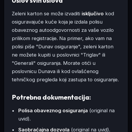
Uslov svih uslova
Zeleni karton se može izvaditi
isključivo
kod
osiguravajuće kuće koja je izdala polisu
obaveznog autoodgovornosti za vaše vozilo
prilikom registracije. Na primer, ako vam na
polisi piše "Dunav osiguranje", zeleni karton
ne možete kupiti u poslovnici "Triglav" ili
"Generali" osiguranja. Morate otići u
poslovnicu Dunava ili kod ovlašćenog
tehničkog pregleda koji zastupa to osiguranje.
Potrebna dokumentacija:
Polisa obaveznog osiguranja
(original na
uvid).
Saobraćajna dozvola
(original na uvid).