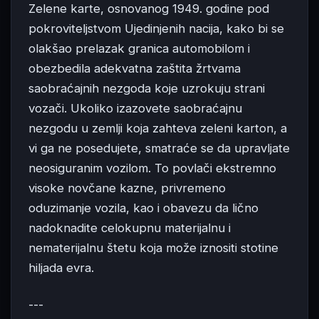
Zelene karte, osnovanog 1949. godine pod
pokroviteljstvom Ujedinjenih nacija, kako bi se
olakšao prelazak granica automobilom i
obezbedila adekvatna zaštita žrtvama
saobraćajnih nezgoda koje uzrokuju strani
vozači. Ukoliko izazovete saobraćajnu
nezgodu u zemlji koja zahteva zeleni karton, a
vi ga ne posedujete, smatraće se da upravljate
neosiguranim vozilom. To povlači ekstremno
visoke novčane kazne, privremeno
oduzimanje vozila, kao i obavezu da lično
nadoknadite celokupnu materijalnu i
nematerijalnu štetu koja može iznositi stotine
hiljada evra.
---