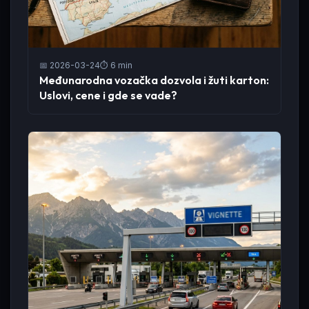
📅 2026-03-24
⏱️ 6 min
Međunarodna vozačka dozvola i žuti karton:
Uslovi, cene i gde se vade?