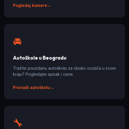
Pogledaj kamere
🚘
Autoškole u Beogradu
Tražite pouzdanu autoškolu za obuku vozača u svom
kraju? Pogledajte spisak i cene.
Pronađi autoškolu
🔧