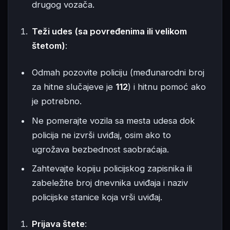
drugog vozača.
Teži udes (sa povređenima ili velikom
štetom)
:
Odmah pozovite policiju (međunarodni broj
za hitne slučajeve je
112
) i hitnu pomoć ako
je potrebno.
Ne pomerajte vozila sa mesta udesa dok
policija ne izvrši uviđaj, osim ako to
ugrožava bezbednost saobraćaja.
Zahtevajte kopiju policijskog zapisnika ili
zabeležite broj dnevnika uviđaja i naziv
policijske stanice koja vrši uviđaj.
Prijava štete
: