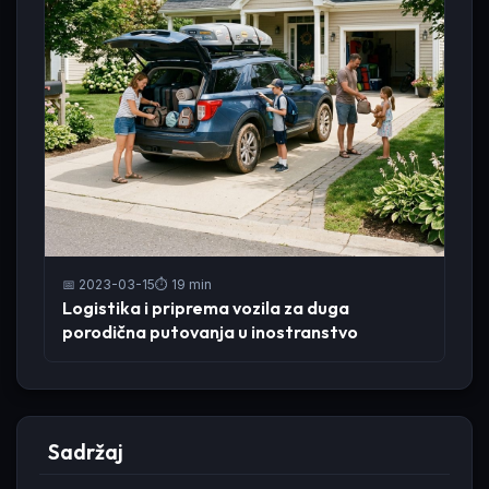
📅 2023-03-15
⏱️ 19 min
Logistika i priprema vozila za duga
porodična putovanja u inostranstvo
Sadržaj