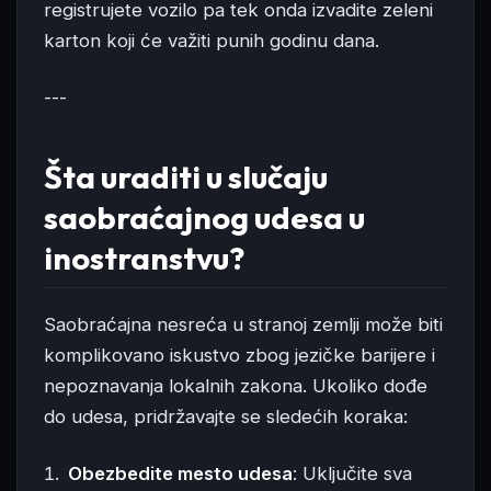
registrujete vozilo pa tek onda izvadite zeleni
karton koji će važiti punih godinu dana.
---
Šta uraditi u slučaju
saobraćajnog udesa u
inostranstvu?
Saobraćajna nesreća u stranoj zemlji može biti
komplikovano iskustvo zbog jezičke barijere i
nepoznavanja lokalnih zakona. Ukoliko dođe
do udesa, pridržavajte se sledećih koraka:
Obezbedite mesto udesa
: Uključite sva