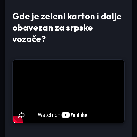
Gde je zeleni karton i dalje
obavezan za srpske
vozače?