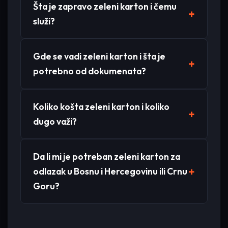
Šta je zapravo zeleni karton i čemu
služi?
Gde se vadi zeleni karton i šta je
potrebno od dokumenata?
Koliko košta zeleni karton i koliko
dugo važi?
Da li mi je potreban zeleni karton za
odlazak u Bosnu i Hercegovinu ili Crnu
Goru?