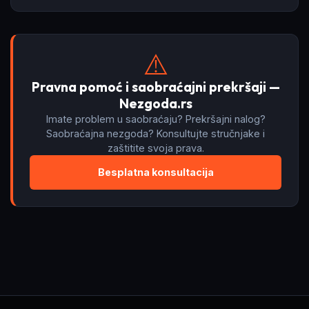
⚠️
Pravna pomoć i saobraćajni prekršaji —
Nezgoda.rs
Imate problem u saobraćaju? Prekršajni nalog?
Saobraćajna nezgoda? Konsultujte stručnjake i
zaštitite svoja prava.
Besplatna konsultacija