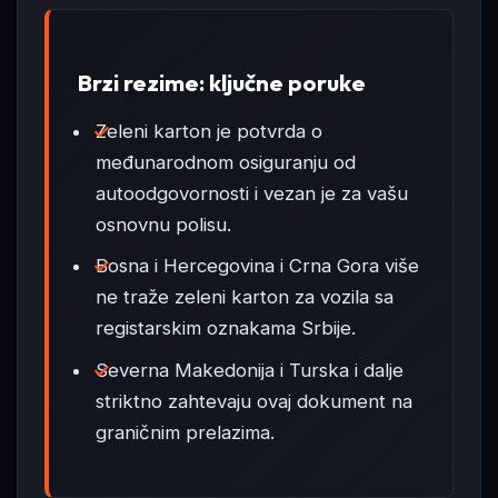
Brzi rezime: ključne poruke
Zeleni karton je potvrda o
međunarodnom osiguranju od
autoodgovornosti i vezan je za vašu
osnovnu polisu.
Bosna i Hercegovina i Crna Gora više
ne traže zeleni karton za vozila sa
registarskim oznakama Srbije.
Severna Makedonija i Turska i dalje
striktno zahtevaju ovaj dokument na
graničnim prelazima.