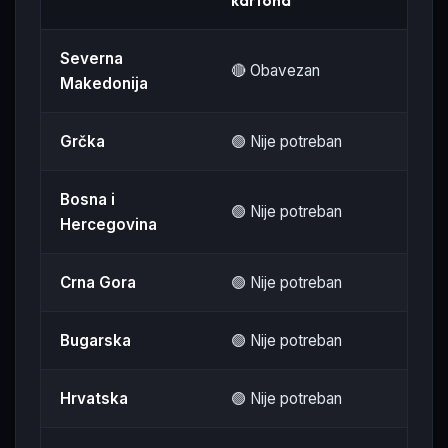
kartona
gra
Severna
🔴 Obavezan
Zele
Makedonija
Grčka
🟢 Nije potreban
Sao
Bosna i
🟢 Nije potreban
Sao
Hercegovina
Crna Gora
🟢 Nije potreban
Sao
Bugarska
🟢 Nije potreban
Sao
Hrvatska
🟢 Nije potreban
Sao