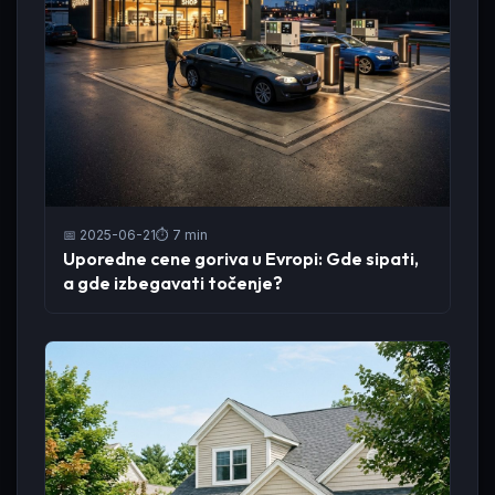
📅 2025-06-21
⏱️ 7 min
Uporedne cene goriva u Evropi: Gde sipati,
a gde izbegavati točenje?