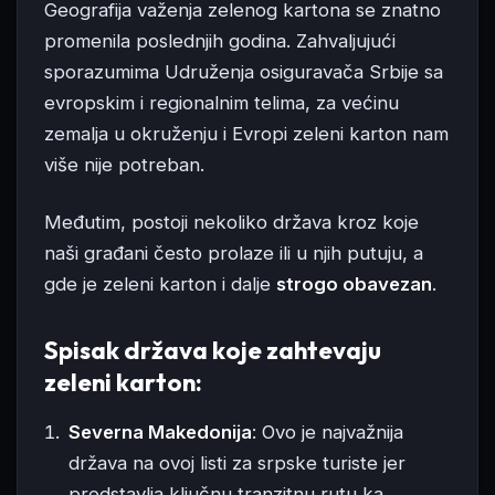
Geografija važenja zelenog kartona se znatno
promenila poslednjih godina. Zahvaljujući
sporazumima Udruženja osiguravača Srbije sa
evropskim i regionalnim telima, za većinu
zemalja u okruženju i Evropi zeleni karton nam
više nije potreban.
Međutim, postoji nekoliko država kroz koje
naši građani često prolaze ili u njih putuju, a
gde je zeleni karton i dalje
strogo obavezan
.
Spisak država koje zahtevaju
zeleni karton:
Severna Makedonija
: Ovo je najvažnija
država na ovoj listi za srpske turiste jer
predstavlja ključnu tranzitnu rutu ka