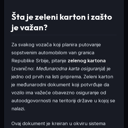
Šta je zeleni karton i zašto
je važan?
Za svakog vozača koji planira putovanje
sopstvenim automobilom van granica
Republike Srbije, pitanje
zelenog kartona
(zvanično:
Međunarodna karta osiguranja
) je
jedno od prvih na listi priprema. Zeleni karton
je međunarodni dokument koji potvrđuje da
vozilo ima važeće obavezno osiguranje od
autoodgovornosti na teritoriji države u kojoj se
nalazi.
Ovaj dokument je kreiran u okviru sistema