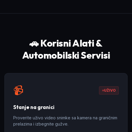
🚗 Korisni Alati &
Automobilski Servisi
📹
UŽIVO
Stanje na granici
Proverite uživo video snimke sa kamera na graničnim
prelazima i izbegnite gužve.