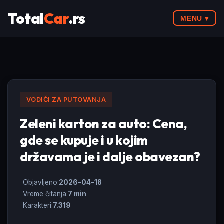
Total
Car
.rs
MENU ▾
VODIČI ZA PUTOVANJA
Zeleni karton za auto: Cena,
gde se kupuje i u kojim
državama je i dalje obavezan?
Objavljeno:
2026-04-18
Vreme čitanja:
7 min
Karakteri:
7.319