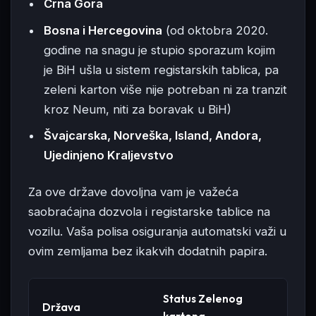
Crna Gora
Bosna i Hercegovina
(od oktobra 2020.
godine na snagu je stupio sporazum kojim
je BiH ušla u sistem registarskih tablica, pa
zeleni karton više nije potreban ni za tranzit
kroz Neum, niti za boravak u BiH)
Švajcarska, Norveška, Island, Andora,
Ujedinjeno Kraljevstvo
Za ove države dovoljna vam je važeća
saobraćajna dozvola i registarske tablice na
vozilu. Vaša polisa osiguranja automatski važi u
ovim zemljama bez ikakvih dodatnih papira.
Status Zelenog
Pot
Država