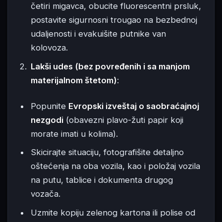
četiri migavca, obucite fluorescentni prsluk,
postavite sigurnosni trougao na bezbednoj
udaljenosti i evakuišite putnike van
kolovoza.
Lakši udes (bez povređenih i sa manjom
materijalnom štetom)
:
Popunite
Evropski izveštaj o saobraćajnoj
nezgodi
(obavezni plavo-žuti papir koji
morate imati u kolima).
Skicirajte situaciju, fotografišite detaljno
oštećenja na oba vozila, kao i položaj vozila
na putu, tablice i dokumenta drugog
vozača.
Uzmite kopiju zelenog kartona ili polise od