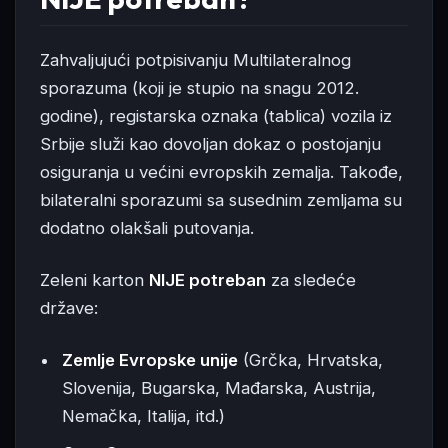
Zahvaljujući potpisivanju Multilateralnog
sporazuma (koji je stupio na snagu 2012.
godine), registarska oznaka (tablica) vozila iz
Srbije služi kao dovoljan dokaz o postojanju
osiguranja u većini evropskih zemalja. Takođe,
bilateralni sporazumi sa susednim zemljama su
dodatno olakšali putovanja.
Zeleni karton
NIJE potreban
za sledeće
države:
Zemlje Evropske unije
(Grčka, Hrvatska,
Slovenija, Bugarska, Mađarska, Austrija,
Nemačka, Italija, itd.)