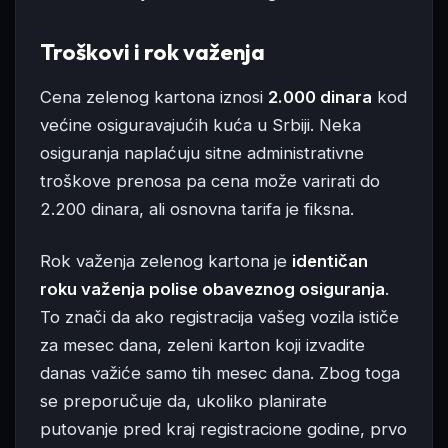
Troškovi i rok važenja
Cena zelenog kartona iznosi
2.000 dinara
kod
većine osiguravajućih kuća u Srbiji. Neka
osiguranja naplaćuju sitne administrativne
troškove prenosa pa cena može varirati do
2.200 dinara, ali osnovna tarifa je fiksna.
Rok važenja zelenog kartona je
identičan
roku važenja polise obaveznog osiguranja
.
To znači da ako registracija vašeg vozila ističe
za mesec dana, zeleni karton koji izvadite
danas važiće samo tih mesec dana. Zbog toga
se preporučuje da, ukoliko planirate
putovanje pred kraj registracione godine, prvo