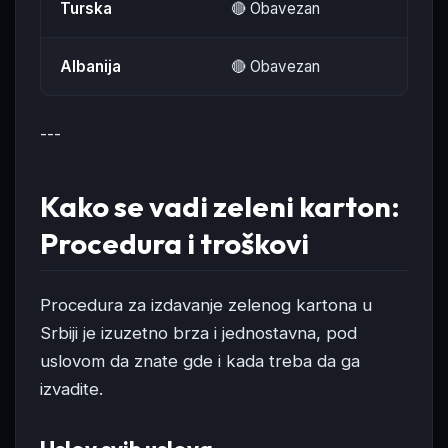
Turska
🔴 Obavezan
Zele
Albanija
🔴 Obavezan
Zele
---
Kako se vadi zeleni karton:
Procedura i troškovi
Procedura za izdavanje zelenog kartona u
Srbiji je izuzetno brza i jednostavna, pod
uslovom da znate gde i kada treba da ga
izvadite.