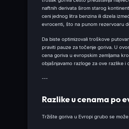
naftnih derivata širom starog kontinen
ceni jednog litra benzina ili dizela iz
evrocenti, što na punom rezervoaru do
Da biste optimizovali troškove putovan
praviti pauze za točenje goriva. U ov
cena goriva u evropskim zemljama kroz
objašnjavamo razloge za ove razlike i 
---
Razlike u cenama po 
Tržište goriva u Evropi grubo se može