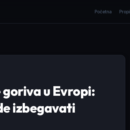
Početna
Propi
goriva u Evropi:
de izbegavati