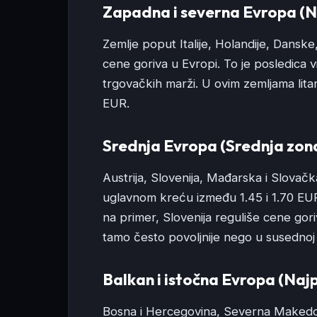
Zapadna i severna Evropa (N
Zemlje poput Italije, Holandije, Dansk
cene goriva u Evropi. To je posledica vi
trgovačkih marži. U ovim zemljama lita
EUR.
Srednja Evropa (Srednja zon
Austrija, Slovenija, Mađarska i Slovač
uglavnom kreću između 1.45 i 1.70 EUR 
na primer, Slovenija reguliše cene go
tamo često povoljnije nego u susednoj Itali
Balkan i istočna Evropa (Najp
Bosna i Hercegovina, Severna Makedon