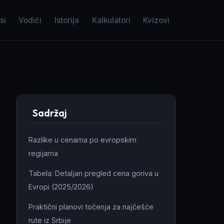
si
Vodiči
Istorija
Kalkulatori
Kvizovi
Sadržaj
Razlike u cenama po evropskim
regijama
Tabela: Detaljan pregled cena goriva u
Evropi (2025/2026)
Praktični planovi točenja za najčešće
rute iz Srbije