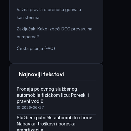
Važna pravila o prenosu goriva u
kanisterima
Zaključak: Kako izbeći DCC prevaru na
pumpama?
Česta pitanja (FAQ)
Najnoviji tekstovi
Prodaja polovnog službenog
automobila fizičkom licu: Poreski i
pravni vodič
📅 2026-06-27
Službeni putnički automobili u firmi:
Nabavka, troškovi i poreska
amortizacija