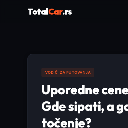
Total
Car
.rs
VODIČI ZA PUTOVANJA
Uporedne cene 
Gde sipati, a g
točenje?