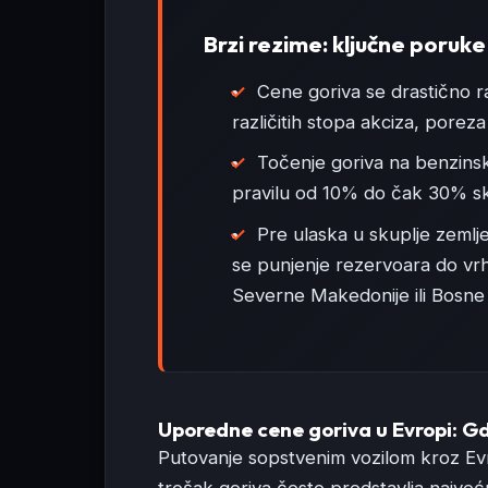
Brzi rezime: ključne poruke
Cene goriva se drastično 
različitih stopa akciza, poreza
Točenje goriva na benzins
pravilu od 10% do čak 30% s
Pre ulaska u skuplje zemlje 
se punjenje rezervoara do vrha
Severne Makedonije ili Bosne
Uporedne cene goriva u Evropi: Gd
Putovanje sopstvenim vozilom kroz Evro
trošak goriva često predstavlja najv