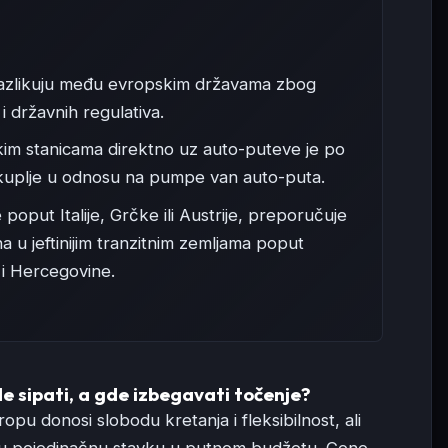
razlikuju među evropskim državama zbog
 i državnih regulativa.
kim stanicama direktno uz auto-puteve je po
kuplje u odnosu na pumpe van auto-puta.
poput Italije, Grčke ili Austrije, preporučuje
 u jeftinijim tranzitnim zemljama poput
 i Hercegovine.
e sipati, a gde izbegavati točenje?
pu donosi slobodu kretanja i fleksibilnost, ali
eću pojedinačnu stavku u putnom budžetu. Cene