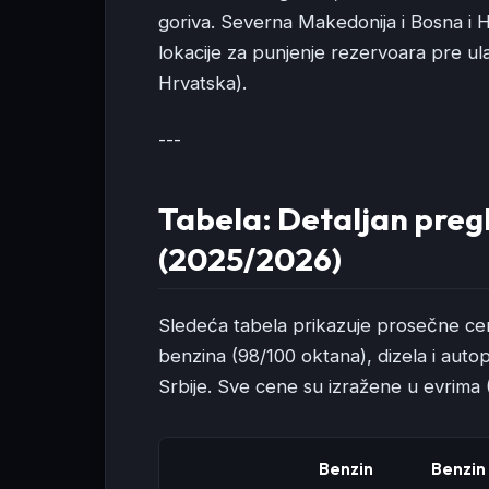
goriva. Severna Makedonija i Bosna i
lokacije za punjenje rezervoara pre ula
Hrvatska).
---
Tabela: Detaljan pregl
(2025/2026)
Sledeća tabela prikazuje prosečne c
benzina (98/100 oktana), dizela i auto
Srbije. Sve cene su izražene u evrima (
Benzin
Benzin