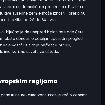
ta variraju u dramatičnim procentima. Razlika u
među dve susedne zemlje može iznositi i preko 50
nosi razliku od 25 do 30 evra.
ja, ključno je da unapred isplanirate gde ćete
om tekstu donosimo detaljan uporedni pregled
 koje vozači iz Srbije najčešće putuju,
delimo korisne savete za uštedu.
evropskim regijama
 podeliti na nekoliko zona kada je reč o cenama: