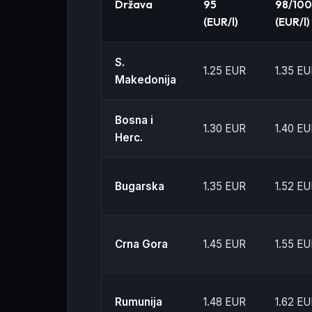
Država
95
98/10
(EUR/l)
(EUR/l)
S.
1.25 EUR
1.35 E
Makedonija
Bosna i
1.30 EUR
1.40 E
Herc.
Bugarska
1.35 EUR
1.52 E
Crna Gora
1.45 EUR
1.55 E
Rumunija
1.48 EUR
1.62 E