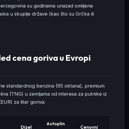
 Hercegovina su godinama unazad omiljene
ska u skuplje države (kao što su Grčka ili
ed cena goriva u Evropi
ene standardnog benzina (95 oktana), premium
plina (TNG) u zemljama od interesa za putnike iz
EUR) za litar goriva:
Autoplin
Dizel
Cenovni