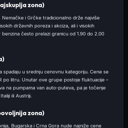
ajskuplja zona)
e, Nemačke i Grčke tradicionalno drže najviše
sokih državnih poreza i akciza, ali i visokih
r benzina često prelazi granicu od 1.90 do 2.00
a)
ka spadaju u srednju cenovnu kategoriju. Cene se
po litru. Unutar ove grupe postoje fluktuacije –
riva na pumpama van auto-puteva, pa je točenje
ji ili Austriji.
ovoljnija zona)
ija, Bugarska i Crna Gora nude najniže cene