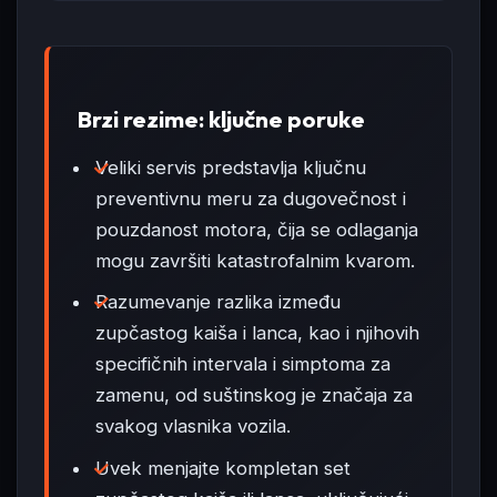
Brzi rezime: ključne poruke
Veliki servis predstavlja ključnu
preventivnu meru za dugovečnost i
pouzdanost motora, čija se odlaganja
mogu završiti katastrofalnim kvarom.
Razumevanje razlika između
zupčastog kaiša i lanca, kao i njihovih
specifičnih intervala i simptoma za
zamenu, od suštinskog je značaja za
svakog vlasnika vozila.
Uvek menjajte kompletan set