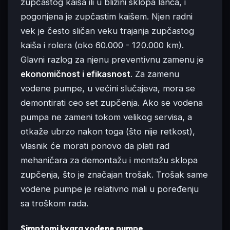
zupčastog kaiša ili u blizini sklopa lanca, i
pogonjena je zupčastim kaišem. Njen radni
vek je često sličan veku trajanja zupčastog
kaiša i rolera (oko 60.000 - 120.000 km).
Glavni razlog za njenu preventivnu zamenu je
ekonomičnost i efikasnost
. Za zamenu
vodene pumpe, u većini slučajeva, mora se
demontirati ceo set zupčenja. Ako se vodena
pumpa ne zameni tokom velikog servisa, a
otkaže ubrzo nakon toga (što nije retkost),
vlasnik će morati ponovo da plati rad
mehaničara za demontažu i montažu sklopa
zupčenja, što je značajan trošak. Trošak same
vodene pumpe je relativno mali u poređenju
sa troškom rada.
Simptomi kvara vodene pumpe