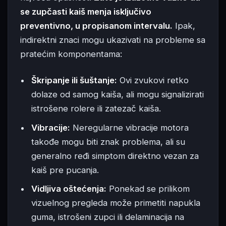
se zupčasti kaiš menja isključivo
preventivno, u propisanom intervalu.
Ipak,
indirektni znaci mogu ukazivati na probleme sa
pratećim komponentama:
Škripanje ili šuštanje:
Ovi zvukovi retko
dolaze od samog kaiša, ali mogu signalizirati
istrošene rolere ili zatezač kaiša.
Vibracije:
Neregularne vibracije motora
takođe mogu biti znak problema, ali su
generalno ređi simptom direktno vezan za
kaiš pre pucanja.
Vidljiva oštećenja:
Ponekad se prilikom
vizuelnog pregleda može primetiti napukla
guma, istrošeni zupci ili delaminacija na