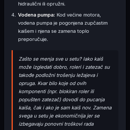
hidraulični ili opružni.
Vodena pumpa:
Kod većine motora,
vodena pumpa je pogonjena zupčastim
kaišem i njena se zamena toplo
preporučuje.
Zašto se menja sve u setu? Iako kaiš
može izgledati dobro, roleri i zatezač su
takođe podložni trošenju ležajeva i
opruga. Kvar bilo koje od ovih
komponenti (npr. blokiran roler ili
popušten zatezač) dovodi do pucanja
kaiša, čak i ako je sam kaiš nov. Zamena
svega u setu je ekonomičnija jer se
izbegavaju ponovni troškovi rada