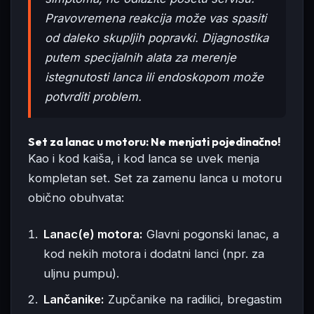
Pravovremena reakcija može vas spasiti
od daleko skupljih popravki. Dijagnostika
putem specijalnih alata za merenje
istegnutosti lanca ili endoskopom može
potvrditi problem.
Set za lanac u motoru: Ne menjati pojedinačno!
Kao i kod kaiša, i kod lanca se uvek menja
kompletan set. Set za zamenu lanca u motoru
obično obuhvata:
Lanac(e) motora:
Glavni pogonski lanac, a
kod nekih motora i dodatni lanci (npr. za
uljnu pumpu).
Lančanike:
Zupčanike na radilici, bregastim