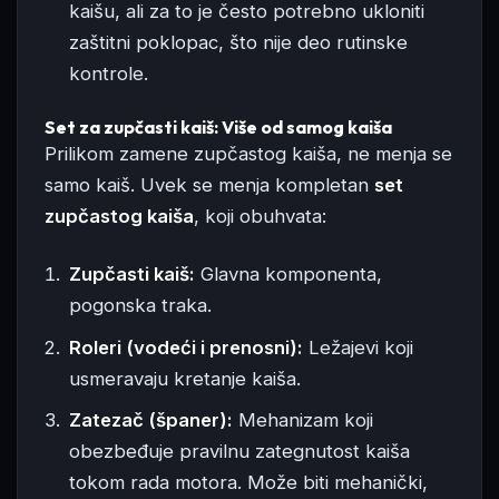
kaišu, ali za to je često potrebno ukloniti
zaštitni poklopac, što nije deo rutinske
kontrole.
Set za zupčasti kaiš: Više od samog kaiša
Prilikom zamene zupčastog kaiša, ne menja se
samo kaiš. Uvek se menja kompletan
set
zupčastog kaiša
, koji obuhvata:
Zupčasti kaiš:
Glavna komponenta,
pogonska traka.
Roleri (vodeći i prenosni):
Ležajevi koji
usmeravaju kretanje kaiša.
Zatezač (španer):
Mehanizam koji
obezbeđuje pravilnu zategnutost kaiša
tokom rada motora. Može biti mehanički,