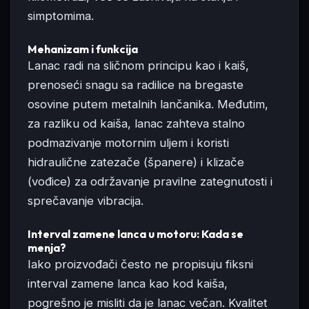
simptomima.
Mehanizam i funkcija
Lanac radi na sličnom principu kao i kaiš,
prenoseći snagu sa radilice na bregaste
osovine putem metalnih lančanika. Međutim,
za razliku od kaiša, lanac zahteva stalno
podmazivanje motornim uljem i koristi
hidraulične zatezače (španere) i klizače
(vođice) za održavanje pravilne zategnutosti i
sprečavanje vibracija.
Interval zamene lanca u motoru: Kada se
menja?
Iako proizvođači često ne propisuju fiksni
interval zamene lanca kao kod kaiša,
pogrešno je misliti da je lanac večan. Kvalitet