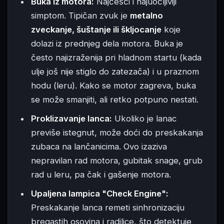
Buka iz motora:
Najčešći i najuočljiviji
simptom. Tipičan zvuk je
metalno
zveckanje, šuštanje ili škljocanje
koje
dolazi iz prednjeg dela motora. Buka je
često najizraženija pri hladnom startu (kada
ulje još nije stiglo do zatezača) i u praznom
hodu (leru). Kako se motor zagreva, buka
se može smanjiti, ali retko potpuno nestati.
Proklizavanje lanca:
Ukoliko je lanac
previše istegnut, može doći do preskakanja
zubaca na lančanicima. Ovo izaziva
nepravilan rad motora, gubitak snage, grub
rad u leru, pa čak i gašenje motora.
Upaljena lampica "Check Engine":
Preskakanje lanca remeti sinhronizaciju
bregastih osovina i radilice, što detektuje