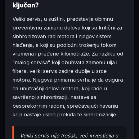
ključan?
Veliki servis, u suštini, predstavlja obimnu
preventivnu zamenu delova koji su kritični za
sinhronizovan rad motora i njegov sistem
hlađenja, a koji su podložni trošenju tokom
vremena i pređene kilometraže. Za razliku od
"malog servisa" koji obuhvata zamenu ulja i
filtera, veliki servis zadire dublje u srce
motora. Njegova primarna svrha je da osigura
da unutrašnji delovi motora, koji rade u
savršenoj sinhronizaciji, nastave sa
besprekornim radom, sprečavajući havariju
koja nastaje usled prekida te sinhronizacije.
Veliki servis nije trošak, već investicija u