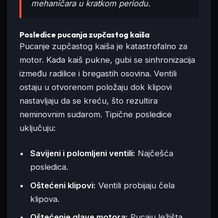
mehaničara u kratkom periodu.
Posledice pucanja zupčastog kaiša
Pucanje zupčastog kaiša je katastrofalno za
motor. Kada kaiš pukne, gubi se sinhronizacija
između radilice i bregastih osovina. Ventili
ostaju u otvorenom položaju dok klipovi
nastavljaju da se kreću, što rezultira
neminovnim sudarom. Tipične posledice
uključuju:
Savijeni i polomljeni ventili:
Najčešća
posledica.
Oštećeni klipovi:
Ventili probijaju čela
klipova.
Oštećenje glave motora:
Pucaju ležišta