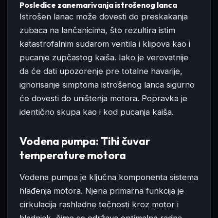
Posledice zanemarivanja istrošenog lanca
Istrošen lanac može dovesti do preskakanja
zubaca na lančanicima, što rezultira istim
katastrofalnim sudarom ventila i klipova kao i
pucanje zupčastog kaiša. Iako je verovatnije
da će dati upozorenje pre totalne havarije,
ignorisanje simptoma istrošenog lanca sigurno
će dovesti do uništenja motora. Popravka je
identično skupa kao i kod pucanja kaiša.
Vodena pumpa: Tihi čuvar
temperature motora
Vodena pumpa je ključna komponenta sistema
hlađenja motora. Njena primarna funkcija je
cirkulacija rashladne tečnosti kroz motor i
hladnjak, čime se održava optimalna radna