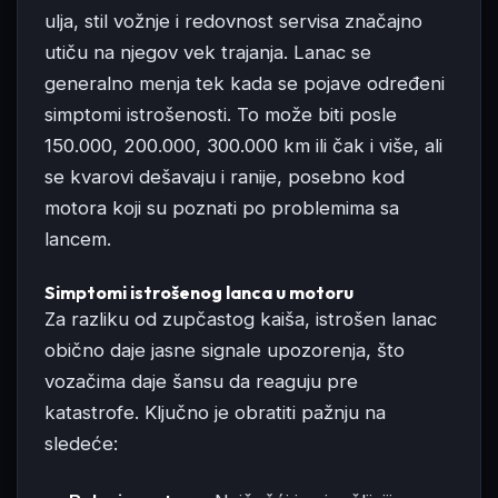
ulja, stil vožnje i redovnost servisa značajno
utiču na njegov vek trajanja. Lanac se
generalno menja tek kada se pojave određeni
simptomi istrošenosti. To može biti posle
150.000, 200.000, 300.000 km ili čak i više, ali
se kvarovi dešavaju i ranije, posebno kod
motora koji su poznati po problemima sa
lancem.
Simptomi istrošenog lanca u motoru
Za razliku od zupčastog kaiša, istrošen lanac
obično daje jasne signale upozorenja, što
vozačima daje šansu da reaguju pre
katastrofe. Ključno je obratiti pažnju na
sledeće: