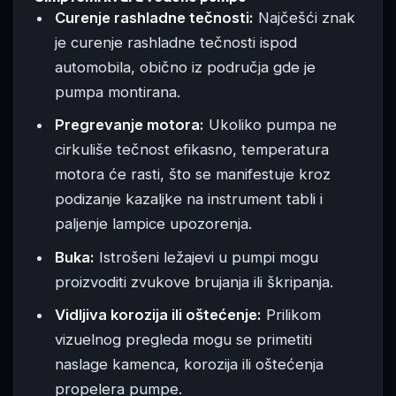
Curenje rashladne tečnosti:
Najčešći znak
je curenje rashladne tečnosti ispod
automobila, obično iz područja gde je
pumpa montirana.
Pregrevanje motora:
Ukoliko pumpa ne
cirkuliše tečnost efikasno, temperatura
motora će rasti, što se manifestuje kroz
podizanje kazaljke na instrument tabli i
paljenje lampice upozorenja.
Buka:
Istrošeni ležajevi u pumpi mogu
proizvoditi zvukove brujanja ili škripanja.
Vidljiva korozija ili oštećenje:
Prilikom
vizuelnog pregleda mogu se primetiti
naslage kamenca, korozija ili oštećenja
propelera pumpe.