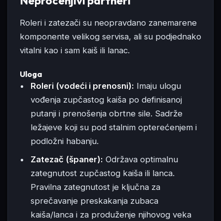
Neprocenjivi partneri
Roleri i zatezači su neopravdano zanemarene
komponente velikog servisa, ali su podjednako
vitalni kao i sam kaiš ili lanac.
Uloga
Roleri (vodeći i prenosni):
Imaju ulogu
vođenja zupčastog kaiša po definisanoj
putanji i prenošenja obrtne sile. Sadrže
ležajeve koji su pod stalnim opterećenjem i
podložni habanju.
Zatezač (španer):
Održava optimalnu
zategnutost zupčastog kaiša ili lanca.
Pravilna zategnutost je ključna za
sprečavanje preskakanja zubaca
kaiša/lanca i za produženje njihovog veka