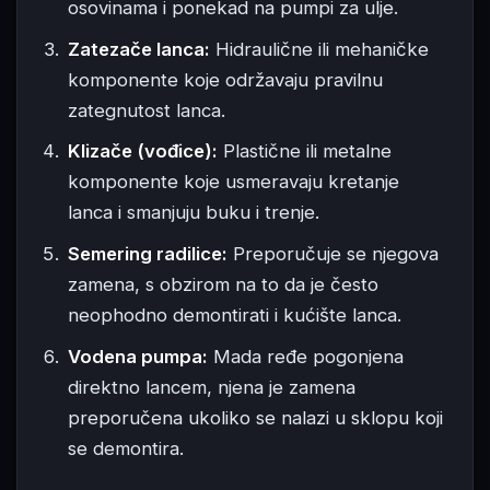
osovinama i ponekad na pumpi za ulje.
Zatezače lanca:
Hidraulične ili mehaničke
komponente koje održavaju pravilnu
zategnutost lanca.
Klizače (vođice):
Plastične ili metalne
komponente koje usmeravaju kretanje
lanca i smanjuju buku i trenje.
Semering radilice:
Preporučuje se njegova
zamena, s obzirom na to da je često
neophodno demontirati i kućište lanca.
Vodena pumpa:
Mada ređe pogonjena
direktno lancem, njena je zamena
preporučena ukoliko se nalazi u sklopu koji
se demontira.