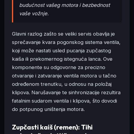
budućnost vašeg motora i bezbednost
vaše vožnje.
Glavni razlog zašto se veliki servis obavlja je
sprečavanje kvara pogonskog sistema ventila,
koji može nastati usled pucanja zupčastog
kaiša ili prekomernog istegnuća lanca. Ove
komponente su odgovorne za precizno
otvaranje i zatvaranje ventila motora u tačno
određenom trenutku, u odnosu na položaj
klipova. Narušavanje te sinhronizacije rezultira
fatalnim sudarom ventila i klipova, što dovodi
do potpunog uništenja motora.
Zupčasti kaiš (remen): Tihi