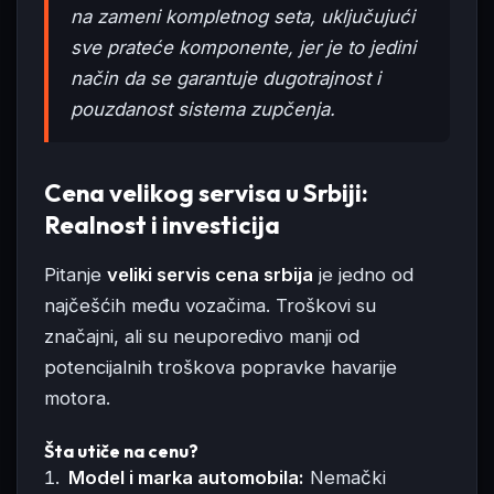
na zameni kompletnog seta, uključujući
sve prateće komponente, jer je to jedini
način da se garantuje dugotrajnost i
pouzdanost sistema zupčenja.
Cena velikog servisa u Srbiji:
Realnost i investicija
Pitanje
veliki servis cena srbija
je jedno od
najčešćih među vozačima. Troškovi su
značajni, ali su neuporedivo manji od
potencijalnih troškova popravke havarije
motora.
Šta utiče na cenu?
Model i marka automobila:
Nemački