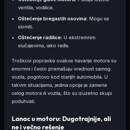
ventila, vodilice.
Oštećenje bregastih osovina:
Mogu se
slomiti.
Oštećenje radilice:
U ekstremnim
slučajevima, iako ređe.
Troškovi popravke ovakve havarije motora su
enormni i često premašuju vrednost samog
vozila, pogotovo kod starijih automobila. U
takvim situacijama, jedina opcija je zamena
celog motora ili vozila, što su izuzetno skupi
poduhvati.
Lanac u motoru: Dugotrajnije, ali
ne i večno rešenje