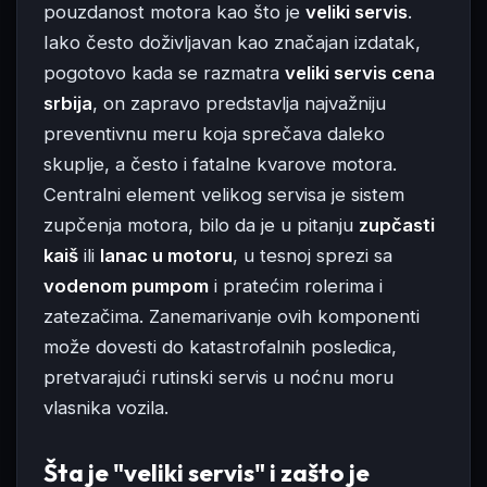
pouzdanost motora kao što je
veliki servis
.
Iako često doživljavan kao značajan izdatak,
pogotovo kada se razmatra
veliki servis cena
srbija
, on zapravo predstavlja najvažniju
preventivnu meru koja sprečava daleko
skuplje, a često i fatalne kvarove motora.
Centralni element velikog servisa je sistem
zupčenja motora, bilo da je u pitanju
zupčasti
kaiš
ili
lanac u motoru
, u tesnoj sprezi sa
vodenom pumpom
i pratećim rolerima i
zatezačima. Zanemarivanje ovih komponenti
može dovesti do katastrofalnih posledica,
pretvarajući rutinski servis u noćnu moru
vlasnika vozila.
Šta je "veliki servis" i zašto je