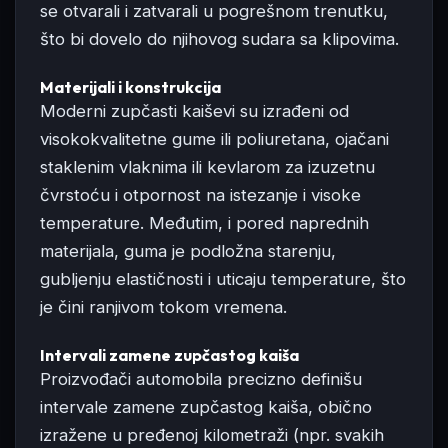
se otvarali i zatvarali u pogrešnom trenutku,
što bi dovelo do njihovog sudara sa klipovima.
Materijali i konstrukcija
Moderni zupčasti kaiševi su izrađeni od
visokokvalitetne gume ili poliuretana, ojačani
staklenim vlaknima ili kevlarom za izuzetnu
čvrstoću i otpornost na istezanje i visoke
temperature. Međutim, i pored naprednih
materijala, guma je podložna starenju,
gubljenju elastičnosti i uticaju temperature, što
je čini ranjivom tokom vremena.
Intervali zamene zupčastog kaiša
Proizvođači automobila precizno definišu
intervale zamene zupčastog kaiša, obično
izražene u pređenoj kilometraži (npr. svakih