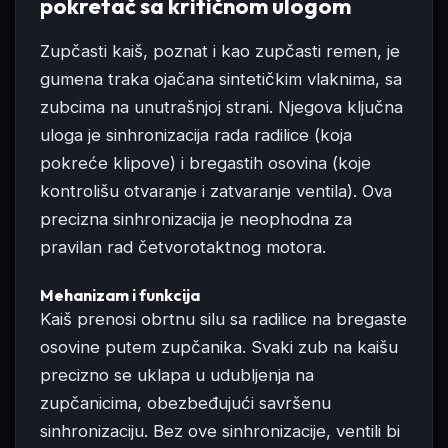
pokretač sa kritičnom ulogom
Zupčasti kaiš, poznat i kao zupčasti remen, je
gumena traka ojačana sintetičkim vlaknima, sa
zubcima na unutrašnjoj strani. Njegova ključna
uloga je sinhronizacija rada radilice (koja
pokreće klipove) i bregastih osovina (koje
kontrolišu otvaranje i zatvaranje ventila). Ova
precizna sinhronizacija je neophodna za
pravilan rad četvorotaktnog motora.
Mehanizam i funkcija
Kaiš prenosi obrtnu silu sa radilice na bregaste
osovine putem zupčanika. Svaki zub na kaišu
precizno se uklapa u udubljenja na
zupčanicima, obezbeđujući savršenu
sinhronizaciju. Bez ove sinhronizacije, ventili bi