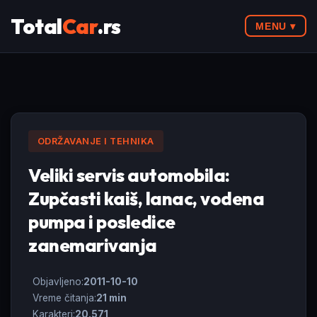
Total
Car
.rs
MENU ▾
ODRŽAVANJE I TEHNIKA
Veliki servis automobila:
Zupčasti kaiš, lanac, vodena
pumpa i posledice
zanemarivanja
Objavljeno:
2011-10-10
Vreme čitanja:
21 min
Karakteri:
20.571