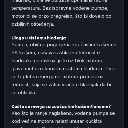
temperatura. Bez ispravne vodene pumpe,
motor bi se brzo pregrejao, što bi dovelo do
ozbiljnih oštećenja.
Uloga u sistemu hlađenja
Pumpa, obično pogonjena zupčastim kaišem ili
PK kaišem, usisava rashladnu tečnost iz
hladnjaka i potiskuje je kroz blok motora,
glavu motora i kanalima sistema hlađenja. Time
se toplotna energija iz motora prenosi na
tečnost, koja se zatim vraća u hladnjak da bi
se ohladila.
Zašto se menja sa zupčastim kaišem/lancem?
Kao što je ranije naglašeno, vodena pumpa se
kod većine motora nalazi unutar kućišta