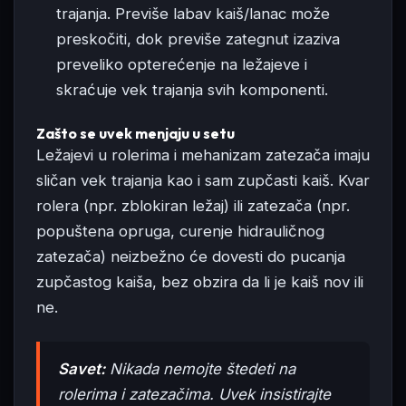
trajanja. Previše labav kaiš/lanac može
preskočiti, dok previše zategnut izaziva
preveliko opterećenje na ležajeve i
skraćuje vek trajanja svih komponenti.
Zašto se uvek menjaju u setu
Ležajevi u rolerima i mehanizam zatezača imaju
sličan vek trajanja kao i sam zupčasti kaiš. Kvar
rolera (npr. zblokiran ležaj) ili zatezača (npr.
popuštena opruga, curenje hidrauličnog
zatezača) neizbežno će dovesti do pucanja
zupčastog kaiša, bez obzira da li je kaiš nov ili
ne.
Savet:
Nikada nemojte štedeti na
rolerima i zatezačima. Uvek insistirajte