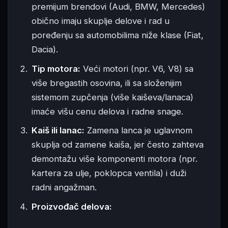
premijum brendovi (Audi, BMW, Mercedes)
obično imaju skuplje delove i rad u
poređenju sa automobilima niže klase (Fiat,
Dacia).
Tip motora:
Veći motori (npr. V6, V8) sa
više bregastih osovina, ili sa složenijim
sistemom zupčenja (više kaiševa/lanaca)
imaće višu cenu delova i radne snage.
Kaiš ili lanac:
Zamena lanca je uglavnom
skuplja od zamene kaiša, jer često zahteva
demontažu više komponenti motora (npr.
kartera za ulje, poklopca ventila) i duži
radni angažman.
Proizvođač delova: