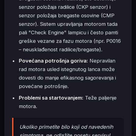
senzor položaja radilice (CKP senzor) i
senzor položaja bregaste osovine (CMP
senzor). Sistem upravljanja motorom tada
pali "Check Engine" lampicu i često pamti
greške vezane za fazu motora (npr. P0016
– neusklađenost radilice/bregaste).
Povećana potrošnja goriva:
Nepravilan
rad motora usled istegnutog lanca može
dovesti do manje efikasnog sagorevanja i
povećane potrošnje.
Problemi sa startovanjem:
Teže paljenje
motora.
Ukoliko primetite bilo koji od navedenih
simptoma, ne odlažite posetu servisu!