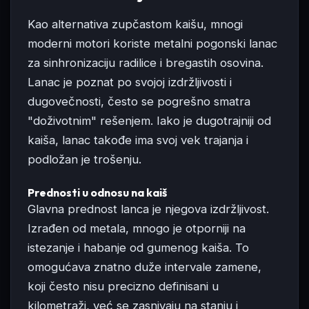
Kao alternativa zupčastom kaišu, mnogi
moderni motori koriste metalni pogonski lanac
za sinhronizaciju radilice i bregastih osovina.
Lanac je poznat po svojoj izdržljivosti i
dugovečnosti, često se pogrešno smatra
"doživotnim" rešenjem. Iako je dugotrajniji od
kaiša, lanac takođe ima svoj vek trajanja i
podložan je trošenju.
Prednosti u odnosu na kaiš
Glavna prednost lanca je njegova izdržljivost.
Izrađen od metala, mnogo je otporniji na
istezanje i habanje od gumenog kaiša. To
omogućava znatno duže intervale zamene,
koji često nisu precizno definisani u
kilometraži, već se zasnivaju na stanju i