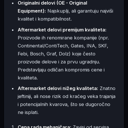
Originalni delovi (OE - Original
Equipment):
Najskuplji, ali garantuju najviši
kvalitet i kompatibilnost.
Aftermarket delovi premijum kvaliteta:
Proizvode ih renomirane kompanije (npr.
Continental/ContiTech, Gates, INA, SKF,
Febi, Bosch, Graf, Dolz) koje često
proizvode delove i za prvu ugradnju.
Predstavljaju odličan kompromis cene i
kvaliteta.
Aftermarket delovi nižeg kvaliteta:
Znatno
jeftiniji, ali nose rizik od kraćeg veka trajanja
i potencijalnih kvarova, što se dugoročno
ne isplati.
Cena rada mehaničara:
Zavisi od servisa