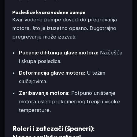
Posledice kvara vodene pumpe
Kvar vodene pumpe dovodi do pregrevanja
motora, što je izuzetno opasno. Dugotrajno
pregrevanje može izazvati:
Pucanje dihtunga glave motora:
Najčešća
i skupa posledica.
Deformacija glave motora:
U težim
slučajevima.
Zaribavanje motora:
Potpuno uništenje
motora usled prekomernog trenja i visoke
temperature.
Roleri i zatezači (španeri):