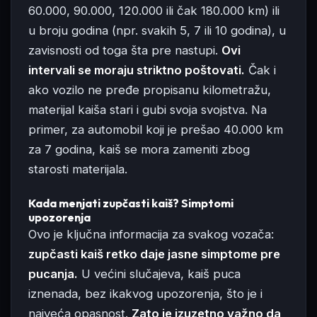
60.000, 90.000, 120.000 ili čak 180.000 km) ili
u broju godina (npr. svakih 5, 7 ili 10 godina), u
zavisnosti od toga šta pre nastupi.
Ovi
intervali se moraju striktno poštovati.
Čak i
ako vozilo ne pređe propisanu kilometražu,
materijal kaiša stari i gubi svoja svojstva. Na
primer, za automobil koji je prešao 40.000 km
za 7 godina, kaiš se mora zameniti zbog
starosti materijala.
Kada menjati zupčasti kaiš? Simptomi
upozorenja
Ovo je ključna informacija za svakog vozača:
zupčasti kaiš retko daje jasne simptome pre
pucanja.
U većini slučajeva, kaiš puca
iznenada, bez ikakvog upozorenja, što je i
najveća opasnost.
Zato je izuzetno važno da