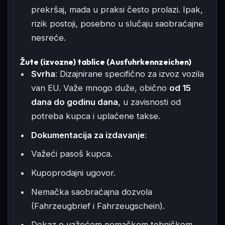
prekršaj, mada u praksi često prolazi. Ipak,
rizik postoji, posebno u slučaju saobraćajne
nesreće.
Žute (izvozne) tablice (Ausfuhrkennzeichen)
Svrha
: Dizajnirane specifično za izvoz vozila
van EU. Važe mnogo duže, obično
od 15
dana do godinu dana
, u zavisnosti od
potreba kupca i uplaćene takse.
Dokumentacija za izdavanje
:
Važeći pasoš kupca.
Kupoprodajni ugovor.
Nemačka saobraćajna dozvola
(Fahrzeugbrief i Fahrzeugschein).
Dokaz o važećem nemačkom tehničkom