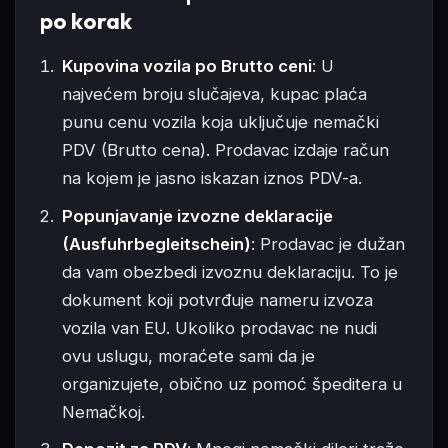
po korak
Kupovina vozila po Brutto ceni
: U
najvećem broju slučajeva, kupac plaća
punu cenu vozila koja uključuje nemački
PDV (Brutto cena). Prodavac izdaje račun
na kojem je jasno iskazan iznos PDV-a.
Popunjavanje izvozne deklaracije
(Ausfuhrbegleitschein)
: Prodavac je dužan
da vam obezbedi izvoznu deklaraciju. To je
dokument koji potvrđuje nameru izvoza
vozila van EU. Ukoliko prodavac ne nudi
ovu uslugu, moraćete sami da je
organizujete, obično uz pomoć špeditera u
Nemačkoj.