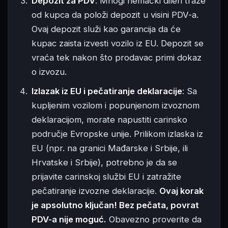
Depozit za PDV
: Mnogi nemački dileri traže
od kupca da položi depozit u visini PDV-a.
Ovaj depozit služi kao garancija da će
kupac zaista izvesti vozilo iz EU. Depozit se
vraća tek nakon što prodavac primi dokaz
o izvozu.
Izlazak iz EU i pečatiranje deklaracije
: Sa
kupljenim vozilom i popunjenom izvoznom
deklaracijom, morate napustiti carinsko
područje Evropske unije. Prilikom izlaska iz
EU (npr. na granici Mađarske i Srbije, ili
Hrvatske i Srbije), potrebno je da se
prijavite carinskoj službi EU i zatražite
pečatiranje izvozne deklaracije.
Ovaj korak
je apsolutno ključan! Bez pečata, povrat
PDV-a nije moguć.
Obavezno proverite da