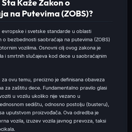
: Šta Kaže Zakon o
ja na Putevima (ZOBS)?
 evropske i svetske standarde u oblasti
on o bezbednosti saobraćaja na putevima (ZOBS)
otornim vozilima. Osnovni cilj ovog zakona je
a i smrtnih slučajeva kod dece u saobraćajnim
n za ovu temu, precizno je definisana obaveza
ma za zaštitu dece. Fundamentalno pravilo glasi
ziti u vozilu ukoliko nije vezano u
nosnom sedištu, odnosno postolju (busteru),
u sa uputstvom proizvođača. Ova odredba je
rna vozila, izuzev vozila javnog prevoza, taksi
cikala.