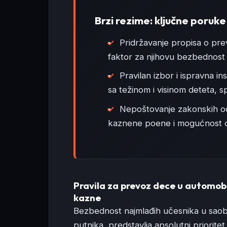
Brzi rezime: ključne poruke
Pridržavanje propisa o pre
faktor za njihovu bezbednost
Pravilan izbor i ispravna ins
sa težinom i visinom deteta, s
Nepoštovanje zakonskih od
kaznene poene i mogućnost o
Pravila za prevoz dece u automobil
kazne
Bezbednost najmlađih učesnika u saobrać
putnika, predstavlja apsolutni priori