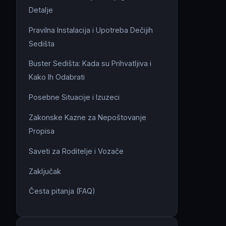
Detalje
Pravilna Instalacija i Upotreba Dečijih
Sedišta
Buster Sedišta: Kada su Prihvatljiva i
Kako Ih Odabrati
Posebne Situacije i Izuzeci
Zakonske Kazne za Nepoštovanje
Propisa
Saveti za Roditelje i Vozače
Zaključak
Česta pitanja (FAQ)