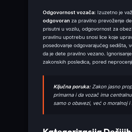
Odgovornost vozača:
Izuzetno je važ
odgovoran
za pravilno prevoženje dece
prisutni u vozilu, odgovornost za obe
pravilnu upotrebu snosi lice koje upr
posedovanje odgovarajućeg sedišta, već
da je dete pravilno vezano. Ignorisanj
zakonskih posledica, pored neprocenjiv
Ključna poruka:
Zakon jasno prop
primarna i da vozač ima centralnu
samo o obavezi, već o moralnoj i
Kategorizacija Dečijih