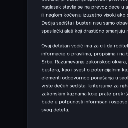
naglasak stavlja se na prevoz dece u a
ili naglom kočenju izuzetno visoki ako 
Dečija sedišta i busteri nisu samo obav
spasilački alati koji drastično smanjuj
Ovaj detaljan vodič ima za cilj da rodi
informacije o pravilima, propisima i 
Srbiji. Razumevanje zakonskog okvira, pr
bustera, kao i svest o potencijalnim k
elementi odgovornog ponašanja u saobr
vrste dečijih sedišta, kriterijume za nj
zakonskim kaznama koje prate prekršaje 
bude u potpunosti informisan i osposo
svog deteta.