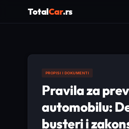
Total
Car
.rs
PROPISI I DOKUMENTI
Pravila za pre
automobilu: De
busteri i zako