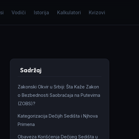
si
Vodiči
Istorija
Kalkulatori
Kvizovi
Sadržaj
Zakonski Okvir u Srbiji: Šta Kaže Zakon
o Bezbednosti Saobraćaja na Putevima
(ZOBS)?
Kategorizacija Dečijih Sedišta i Njhova
Primena
Obaveza Korišćenja Dečijeg Sedišta u