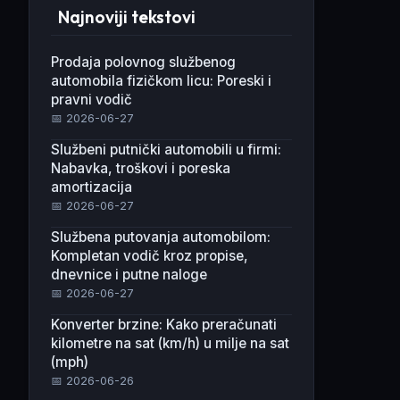
Najnoviji tekstovi
Prodaja polovnog službenog
automobila fizičkom licu: Poreski i
pravni vodič
📅 2026-06-27
Službeni putnički automobili u firmi:
Nabavka, troškovi i poreska
amortizacija
📅 2026-06-27
Službena putovanja automobilom:
Kompletan vodič kroz propise,
dnevnice i putne naloge
📅 2026-06-27
Konverter brzine: Kako preračunati
kilometre na sat (km/h) u milje na sat
(mph)
📅 2026-06-26