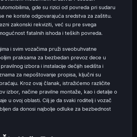
utomobilima, gde su rizici od povreda pri sudaru
se ne koriste odgovarajuća sredstva za zaštitu.
ezni zakonski rekviziti, već su pre svega
u mogućnost fatalnih ishoda i teških povreda.
teljima i svim vozačima pruži sveobuhvatne
najboljim praksama za bezbedan prevoz dece u
avilnog izbora i instalacije dečijih sedišta i
aznama za nepoštovanje propisa, ključni su
aćaju. Kroz ovaj članak, istražićemo različite
ihov izbor, načine pravilne montaže, kao i detalje o
u ovoj oblasti. Cilj je da svaki roditelj i vozač
bljen da donosi najbolje odluke za bezbednost