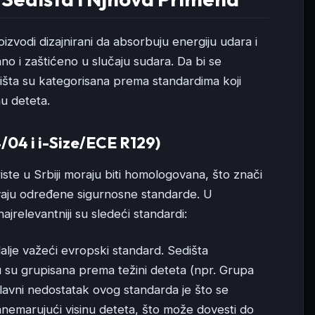
oizvodi dizajnirani da absorbuju energiju udara i
no i zaštićeno u slučaju sudara. Da bi se
šta su kategorisana prema standardima koji
nu deteta.
/04 i i-Size/ECE R129)
riste u Srbiji moraju biti homologovana, što znači
javaju određene sigurnosne standarde. U
najrelevantniji su sledeći standardi:
i dalje važeći evropski standard. Sedišta
u grupisana prema težini deteta (npr. Grupa
Glavni nedostatak ovog standarda je što se
anemarujući visinu deteta, što može dovesti do