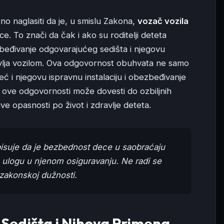
no naglasiti da je, u smislu Zakona,
vozač vozila
. To znači da čak i ako su roditelji deteta
zbeđivanje odgovarajućeg sedišta i njegovu
avlja vozilom. Ova odgovornost obuhvata ne samo
 i njegovu ispravnu instalaciju i obezbeđivanje
e ove odgovornosti može dovesti do ozbiljnih
e opasnosti po život i zdravlje deteta.
isuje da je bezbednost dece u saobraćaju
 ulogu u njenom osiguravanju. Ne radi se
 zakonskoj dužnosti.
 Sedišta i Njhova Primena