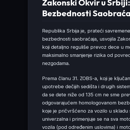
Zakonski Okvir u Srbiji
Bezbednosti Saobraća
Republika Srbija je, prateći savremene
bezbednosti saobraćaja, usvojila Zak
koji detaljno reguliše prevoz dece u m
maksimalno smanjenje rizika od povred
nezgodama.
Prema članu 31. ZOBS-a, koji je ključa
upotrebe dečijih sedišta i drugih siste
da se dete niže od 135 cm ne sme prevo
odgovarajućem homologovanom bezbed
koje je pričvršćeno za vozilo u sklad
univerzalna i primenjuje se na sva moto
vozila (pod određenim uslovima) i moto