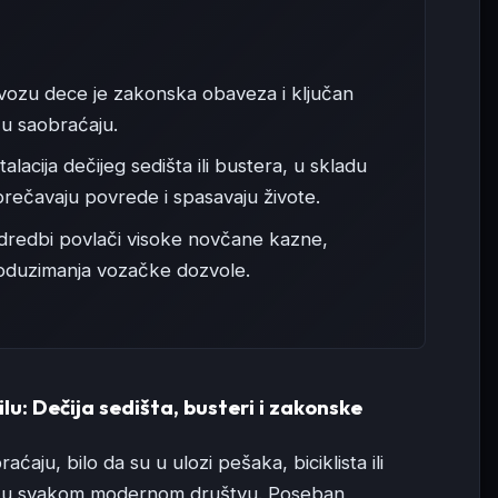
vozu dece je zakonska obaveza i ključan
 u saobraćaju.
talacija dečijeg sedišta ili bustera, u skladu
prečavaju povrede i spasavaju živote.
redbi povlači visoke novčane kazne,
duzimanja vozačke dozvole.
u: Dečija sedišta, busteri i zakonske
aju, bilo da su u ulozi pešaka, biciklista ili
tet u svakom modernom društvu. Poseban