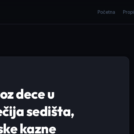
Početna
Propi
voz dece u
čija sedišta,
nske kazne