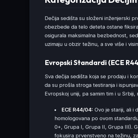
Dečija sedišta su složeni inženjerski pr
obezbede da telo deteta ostane fiksira
osigurala maksimalna bezbednost, sedi
uzimaju u obzir težinu, a sve više i visi
Evropski Standardi (ECE R44
Sva dečija sedišta koja se prodaju i ko
da su prošla stroga testiranja i ispun
Evropskoj uniji, pa samim tim i u Srbiji, 
ECE R44/04:
Ovo je stariji, ali 
homologovana po ovom standardu s
0+, Grupa I, Grupa II, Grupa III). 
fokusira prvenstveno na težinu, z