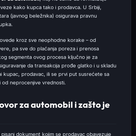
baveze kako kupca tako i prodavca. U Srbiji,
ra (javnog beležnika) osigurava pravnu
tupka.
s provede kroz sve neophodne korake – od
vere, pa sve do plaćanja poreza i prenosa
kog segmenta ovog procesa ključno je za
siguravanje da transakcija prođe glatko i u skladu
i kupac, prodavac, ili se prvi put susrećete sa
i od neprocenjive vrednosti.
ovor za automobil i zašto je
 pisani dokument kojim se prodavac obavezuje