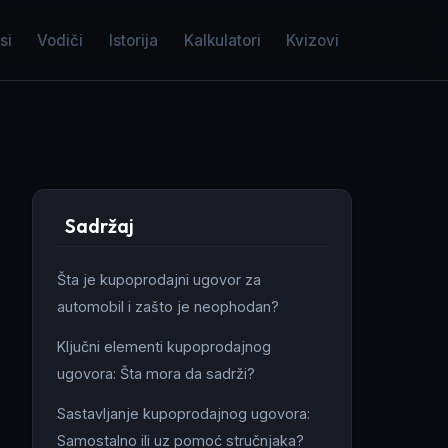
si
Vodiči
Istorija
Kalkulatori
Kvizovi
Sadržaj
Šta je kupoprodajni ugovor za
automobil i zašto je neophodan?
Ključni elementi kupoprodajnog
ugovora: Šta mora da sadrži?
Sastavljanje kupoprodajnog ugovora:
Samostalno ili uz pomoć stručnjaka?