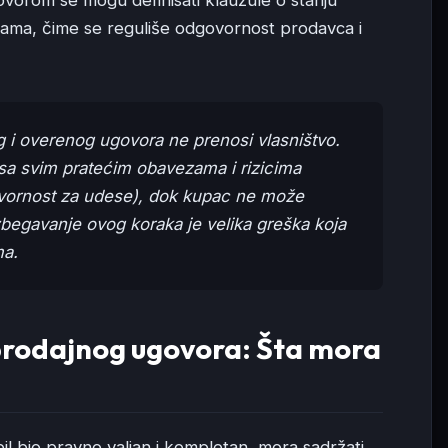
orom se mogu definisati klauzule o stanju
ijama, čime se reguliše odgovornost prodavca i
 i overenog ugovora ne prenosi vlasništvo.
 sa svim pratećim obavezama i rizicima
ovornost za udese), dok kupac ne može
Izbegavanje ovog koraka je velika greška koja
ma.
prodajnog ugovora: Šta mora
l bio pravno valjan i kompletan, mora sadržati