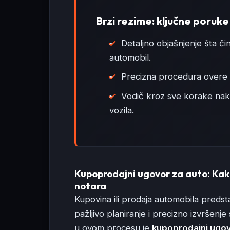
Brzi rezime: ključne poruke
Detaljno objašnjenje šta č
automobil.
Precizna procedura overe u
Vodič kroz sve korake nakon
vozila.
Kupoprodajni ugovor za auto: Kako
notara
Kupovina ili prodaja automobila predsta
pažljivo planiranje i precizno izvršenj
u ovom procesu je
kupoprodajni ugov