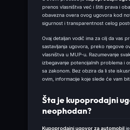
prenos vlasništva već i štiti prava i o
obavezna overa ovog ugovora kod nota
sigurnost i transparentnost celog pos
Ovaj detaljan vodič ima za cilj da va
sastavljanja ugovora, preko njegove o
vlasništva u MUP-u. Razumevanje sva
izbegavanje potencijalnih problema i o
sa zakonom. Bez obzira da li ste iskusn
ovim, informacije koje slede će vam bit
Šta je kupoprodajni ug
neophodan?
Kupoprodajni ugovor za automobil
je