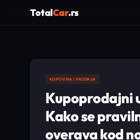
Total
Car
.rs
KUPOVINA I PRODAJA
Kupoprodajni u
Kako se praviln
overava kod n