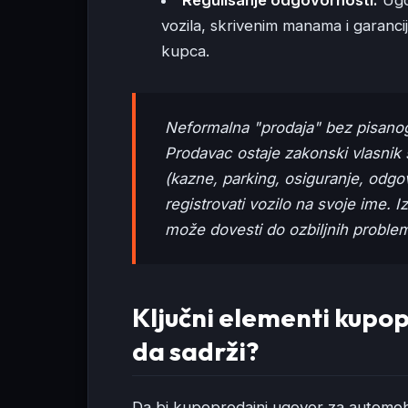
Regulisanje odgovornosti:
Ugov
vozila, skrivenim manama i garanc
kupca.
Neformalna "prodaja" bez pisanog
Prodavac ostaje zakonski vlasnik
(kazne, parking, osiguranje, odg
registrovati vozilo na svoje ime. 
može dovesti do ozbiljnih proble
Ključni elementi kupo
da sadrži?
Da bi kupoprodajni ugovor za automobi