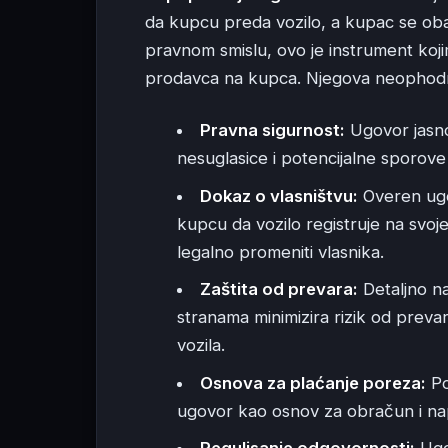
da kupcu preda vozilo, a kupac se ob
pravnom smislu, ovo je instrument koji
prodavca na kupca. Njegova neophodnost
Pravna sigurnost:
Ugovor jasno
nesuglasice i potencijalne sporov
Dokaz o vlasništvu:
Overen ugov
kupcu da vozilo registruje na svo
legalno promeniti vlasnika.
Zaštita od prevara:
Detaljno na
stranama minimizira rizik od prevar
vozila.
Osnova za plaćanje poreza:
Po
ugovor kao osnov za obračun i na