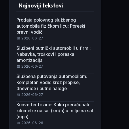
Najnoviji tekstovi
Prodaja polovnog službenog
automobila fizičkom licu: Poreski i
pravni vodič
📅 2026-06-27
Službeni putnički automobili u firmi:
Nabavka, troškovi i poreska
amortizacija
📅 2026-06-27
Službena putovanja automobilom:
Kompletan vodič kroz propise,
dnevnice i putne naloge
📅 2026-06-27
Konverter brzine: Kako preračunati
kilometre na sat (km/h) u milje na sat
(mph)
📅 2026-06-26