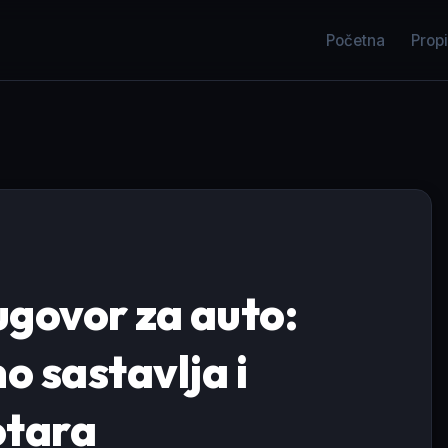
Početna
Propi
govor za auto:
o sastavlja i
otara