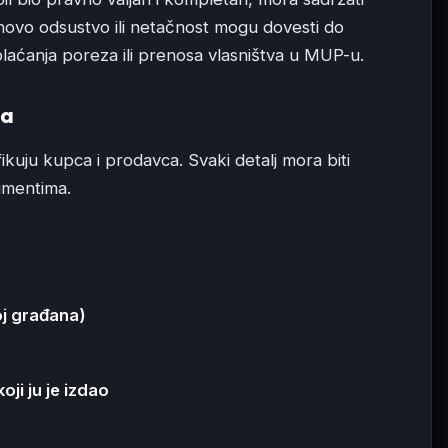
ihovo odsustvo ili netačnost mogu dovesti do
laćanja poreza ili prenosa vlasništva u MUP-u.
ma
fikuju kupca i prodavca. Svaki detalj mora biti
umentima.
oj građana)
oji ju je izdao