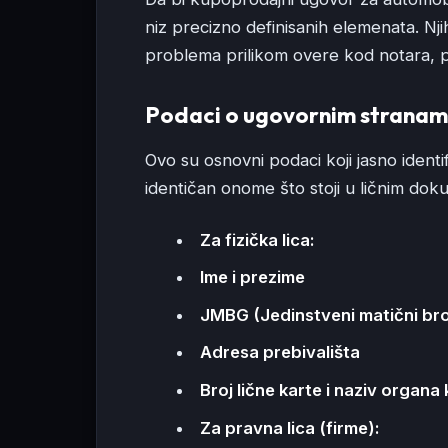
niz precizno definisanih elemenata. Nj
problema prilikom overe kod notara, p
Podaci o ugovornim strana
Ovo su osnovni podaci koji jasno identi
identičan onome što stoji u ličnim dok
Za fizička lica:
Ime i prezime
JMBG (Jedinstveni matični br
Adresa prebivališta
Broj lične karte i naziv organa k
Za pravna lica (firme):