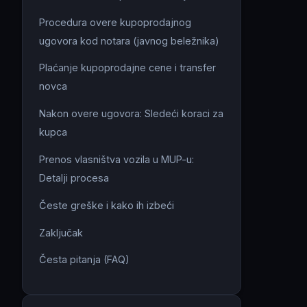
Procedura overe kupoprodajnog
ugovora kod notara (javnog beležnika)
Plaćanje kupoprodajne cene i transfer
novca
Nakon overe ugovora: Sledeći koraci za
kupca
Prenos vlasništva vozila u MUP-u:
Detalji procesa
Česte greške i kako ih izbeći
Zaključak
Česta pitanja (FAQ)