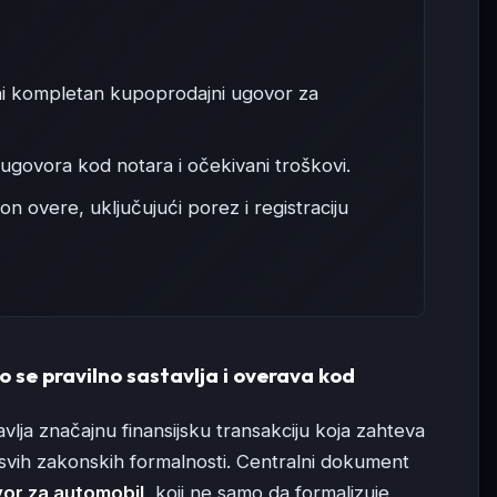
ini kompletan kupoprodajni ugovor za
govora kod notara i očekivani troškovi.
 overe, uključujući porez i registraciju
 se pravilno sastavlja i overava kod
vlja značajnu finansijsku transakciju koja zahteva
e svih zakonskih formalnosti. Centralni dokument
or za automobil
, koji ne samo da formalizuje