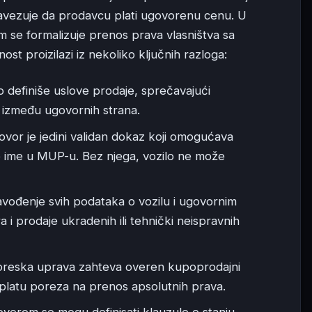
avezuje da prodavcu plati ugovorenu cenu. U
m se formalizuje prenos prava vlasništva sa
 proizilazi iz nekoliko ključnih razloga:
 definiše uslove prodaje, sprečavajući
e između ugovornih strana.
or je jedini validan dokaz koji omogućava
je ime u MUP-u. Bez njega, vozilo ne može
vođenje svih podataka o vozilu i ugovornim
a i prodaje ukradenih ili tehnički neispravnih
reska uprava zahteva overen kupoprodajni
platu poreza na prenos apsolutnih prava.