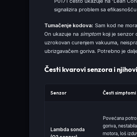
P0171 često ukazuje na 'Lean Con
signalizira problem sa efikasnošću 
Tumačenje kodova:
Sam kod ne mora u
On ukazuje na
simptom
koji je senzor
uzrokovan curenjem vakuuma, neispr
ubrizgavačem goriva. Potrebno je dalje 
Česti kvarovi senzora i njiho
Senzor
Česti simptomi
Povećana potro
goriva, nestabil
Lambda sonda
motora, loš izdu