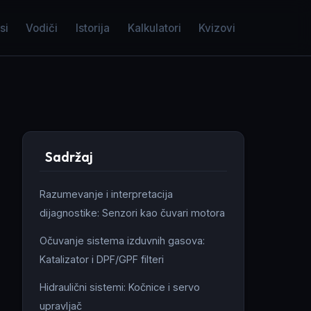
si
Vodiči
Istorija
Kalkulatori
Kvizovi
Sadržaj
Razumevanje i interpretacija
dijagnostike: Senzori kao čuvari motora
Očuvanje sistema izduvnih gasova:
Katalizator i DPF/GPF filteri
Hidraulični sistemi: Kočnice i servo
upravljač