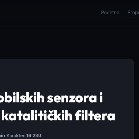
Početna
Propi
bilskih senzora i
katalitičkih filtera
min
Karakteri:
16.230