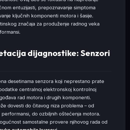
čnom entuzijasti, prepoznavanje simptoma
vanje ključnih komponenti motora i šasije.
tinskog značaja za produženje radnog veka
rformansi.
tacija dijagnostike: Senzori
na desetinama senzora koji neprestano prate
u podatke centralnoj elektronskoj kontrolnoj
ilagođava rad motora i drugih komponenti.
e dovesti do čitavog niza problema – od
 performansi, do ozbiljnih oštećenja motora.
mogućnost samostalne provere njihovog rada od
avke automobila kvarovi
.