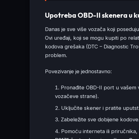
Upotreba OBD-II skenera u k
Danas je sve više vozača koji poseduju
Ovi uređaji, koji se mogu kupiti po re
kodova grešaka (DTC – Diagnostic Tro
problem.
Povezivanje je jednostavno:
Pronađite OBD-II port u vašem 
vozačeve strane).
Uključite skener i pratite uputs
Zabeležite sve dobijene kodove
Pomoću interneta ili priručnika