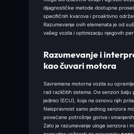
dijagnostičke metode dostupne prose
specifičnih kvarova i proaktivno održa
Razumevanje ovih elemenata je od suš
vašeg vozila i optimizaciju njegovih pe
Razumevanje i interpre
kao čuvari motora
Savremena motorna vozila su opremlje
rad različitih sistema. Ovi senzori šalj
jedinici (ECU), koja na osnovu njih pr
Neispravnost samo jednog senzora mož
povećane potrošnje goriva i smanjenih
Zato je razumevanje uloge senzora i 
presudne važnosti za prevenciju
popr