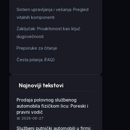
Sistem upravljanja i vešanja: Pregled
vitalnih komponenti
Zaključak: Proaktivnost kao ključ
dugovečnosti
Preporuke za čitanje
Česta pitanja (FAQ)
Najnoviji tekstovi
Prodaja polovnog službenog
automobila fizičkom licu: Poreski i
pravni vodič
📅 2026-06-27
Službeni putnički automobili u firmi: