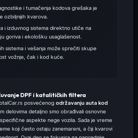
gnostike i tumačenja kodova grešaka je
ozbiljnijih kvarova.
a i izduvnog sistema direktno utiče na
u goriva i ekološku usaglašenost.
ih sistema i vešanja može sprečiti skupe
st vožnje, čak i kod kuće.
uvanje DPF i katalitičkih filtera
 TotalCar.rs posvećenog
održavanju auta kod
im delovima detaljno smo obrađivali osnovne
 specifične aspekte nege vozila. Sada je vreme
me koji često ostaju zanemareni, a čiji kvarovi
zbednost. Ovaj deo se fokusira na naprednije