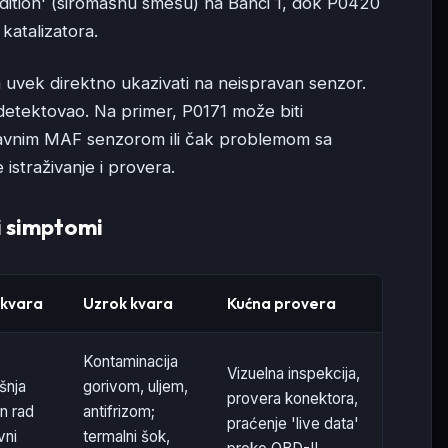
dition' (siromašnu smešu) na Banci 1, dok P0420
katalizatora.
vek direktno ukazivati na neispravan senzor.
 detektovao. Na primer, P0171 može biti
avnim MAF senzorom ili čak problemom sa
istraživanje i provera.
vi simptomi
 kvara
Uzrok kvara
Kućna provera
Kontaminacija
Vizuelna inspekcija,
šnja
gorivom, uljem,
provera konektora,
an rad
antifrizom;
praćenje 'live data'
vni
termalni šok,