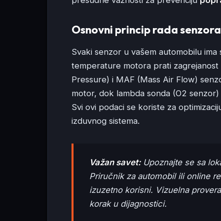
Osnovni princip rada senzora
Svaki senzor u vašem automobilu ima s
temperature motora prati zagrejanost
Pressure) i MAF (Mass Air Flow) senzor
motor, dok lambda sonda (O2 senzor) a
Svi ovi podaci se koriste za optimizacij
izduvnog sistema.
Važan savet:
Upoznajte se sa lok
Priručnik za automobil ili online 
izuzetno korisni. Vizuelna provera
korak u dijagnostici.