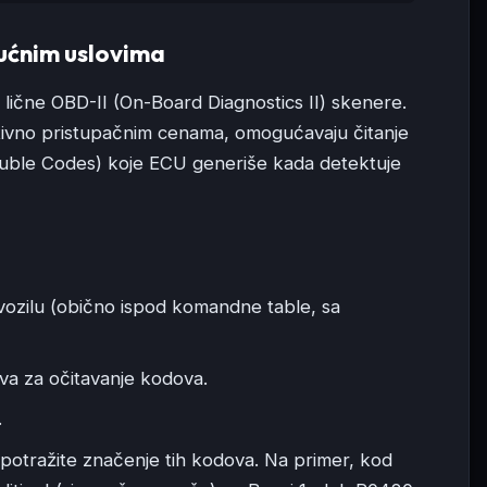
ućnim uslovima
 lične OBD-II (On-Board Diagnostics II) skenere.
lativno pristupačnim cenama, omogućavaju čitanje
uble Codes) koje ECU generiše kada detektuje
vozilu (obično ispod komandne table, sa
tva za očitavanje kodova.
.
, potražite značenje tih kodova. Na primer, kod