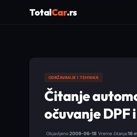
Total
Car
.rs
ODRŽAVANJE I TEHNIKA
Čitanje automo
očuvanje DPF i 
Objavljeno:
2009-06-18
Vreme čitanja:
16 