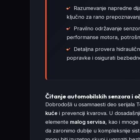
Razumevanje napredne dija
ključno za rano prepoznavanje 
Pravilno održavanje senzor
performanse motora, potrošnj
Detaljna provera hidrauličn
popravke i osigurati bezbedno
Čitanje automobilskih senzora i oč
Dobrodošli u osamnaesti deo serijala
kuće
i prevenciji kvarova. U dosadašnj
elemente
malog servisa
, kao i mnoge
da zaronimo dublje u kompleksnije siste
mogu biti izuzetno skupi i ugroziti be