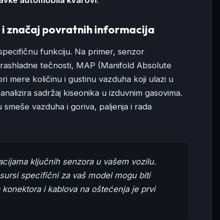
 i značaj povratnih informacija
pecifičnu funkciju. Na primer, senzor
 rashladne tečnosti, MAP (Manifold Absolute
i mere količinu i gustinu vazduha koji ulazi u
nalizira sadržaj kiseonika u izduvnim gasovima.
u smeše vazduha i goriva, paljenja i rada
acijama ključnih senzora u vašem vozilu.
resursi specifični za vaš model mogu biti
 konektora i kablova na oštećenja je prvi