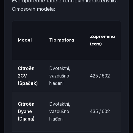
Evo uporedne tabele tehničkih karakteristika
Cimosovih modela:
Zapremina
Sn
Model
Tip motora
(ccm)
(KS
Citroën
Dvotaktni,
2CV
vazdušno
425 / 602
12
(Spaček)
hlađeni
Citroën
Dvotaktni,
Dyane
vazdušno
435 / 602
21
(Dijana)
hlađeni