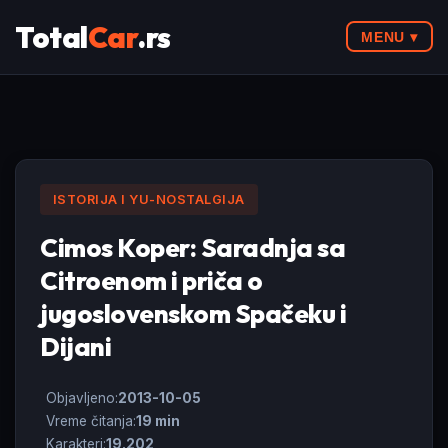
Total
Car
.rs
MENU ▾
ISTORIJA I YU-NOSTALGIJA
Cimos Koper: Saradnja sa
Citroenom i priča o
jugoslovenskom Spačeku i
Dijani
Objavljeno:
2013-10-05
Vreme čitanja:
19 min
Karakteri:
19.202