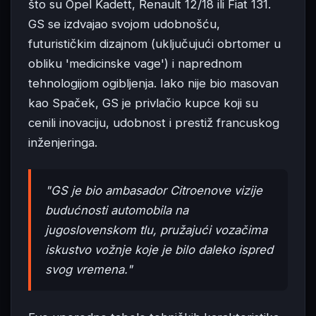
što su Opel Kadett, Renault 12/18 ili Fiat 131.
GS se izdvajao svojom udobnošću,
futurističkim dizajnom (uključujući obrtomer u
obliku 'medicinske vage') i naprednom
tehnologijom ogibljenja. Iako nije bio masovan
kao Spaček, GS je privlačio kupce koji su
cenili inovaciju, udobnost i prestiž francuskog
inženjeringa.
"GS je bio ambasador Citroenove vizije
budućnosti automobila na
jugoslovenskom tlu, pružajući vozačima
iskustvo vožnje koje je bilo daleko ispred
svog vremena."