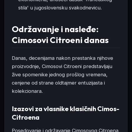
stila' u jugoslovensku svakodnevicu.
Održavanje i nasleđe:
Cimosovi Citroeni danas
Danas, decenijama nakon prestanka njihove
proizvodnje, Cimosovi Citroeni predstavljaju
žive spomenike jednog prošlog vremena,
cenjene od strane oldtajmer entuzijasta i
kolekcionara.
Izazovi za vlasnike klasičnih Cimos-
Citroena
Posedovanje i održavanje Cimosovog Citroena