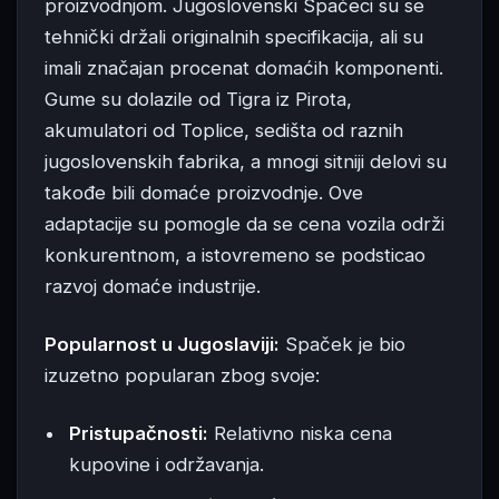
proizvodnjom. Jugoslovenski Spačeci su se
tehnički držali originalnih specifikacija, ali su
imali značajan procenat domaćih komponenti.
Gume su dolazile od Tigra iz Pirota,
akumulatori od Toplice, sedišta od raznih
jugoslovenskih fabrika, a mnogi sitniji delovi su
takođe bili domaće proizvodnje. Ove
adaptacije su pomogle da se cena vozila održi
konkurentnom, a istovremeno se podsticao
razvoj domaće industrije.
Popularnost u Jugoslaviji:
Spaček je bio
izuzetno popularan zbog svoje:
Pristupačnosti:
Relativno niska cena
kupovine i održavanja.