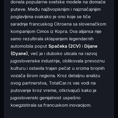
donela popularne svetske modele na domaće
puteve. Među najživopisnijim i najznačajnijim
poglavljima svakako je ono koje se tiče
saradnje francuskog Citroena sa slovenačkom
kompanijom Cimos iz Kopra. Ova alijansa nije
samo rezultirala sklapanjem legendarnih
automobila poput
Spačeka (2CV)
i
Dijane
(Dyane)
, već je i duboko uticala na razvoj
jugoslovenske industrije, oblikovala prevoznu
kulturu i ostavila trajan pečat u srcima brojnih
vozača širom regiona. Kroz detaljnu analizu
ovog partnerstva, TotalCar.rs vas vodi na
putovanje kroz vreme, otkrivajući kako je
jugoslovenski genijalnost uspešno
koegzistirala sa francuskom inovacijom.