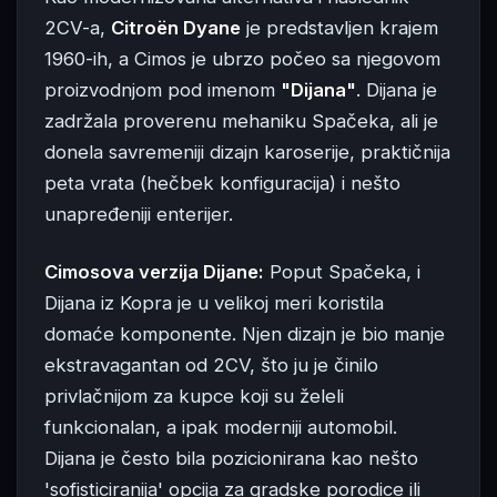
2CV-a,
Citroën Dyane
je predstavljen krajem
1960-ih, a Cimos je ubrzo počeo sa njegovom
proizvodnjom pod imenom
"Dijana"
. Dijana je
zadržala proverenu mehaniku Spačeka, ali je
donela savremeniji dizajn karoserije, praktičnija
peta vrata (hečbek konfiguracija) i nešto
unapređeniji enterijer.
Cimosova verzija Dijane:
Poput Spačeka, i
Dijana iz Kopra je u velikoj meri koristila
domaće komponente. Njen dizajn je bio manje
ekstravagantan od 2CV, što ju je činilo
privlačnijom za kupce koji su želeli
funkcionalan, a ipak moderniji automobil.
Dijana je često bila pozicionirana kao nešto
'sofisticiranija' opcija za gradske porodice ili