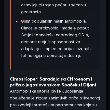
ostavljajući trajan pečat u sećanju
generacija.
Osim popularnih malih automobila,
Cimos je proizvodio i modele poput
Amija i tehnološki naprednog GS-a,
demonstrirajući sposobnost za
adaptaciju i implementaciju složenijih
tehnologija u domaćoj industriji.
Cimos Koper: Saradnja sa Citroenom i
priča o jugoslovenskom Spačeku i Dijani
Automobilska istorija bivše Jugoslavije
obeležena je nizom zanimljivih priča o licencnoj
proizvodnji i strateškim partnerstvima koja su