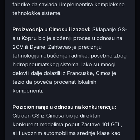
fabrike da savlada i implementira kompleksne
tehnološke sisteme.
Proizvodnja u Cimosu i izazovi:
Sklapanje GS-
a u Kopru bio je složeniji proces u odnosu na
2CV ili Dyane. Zahtevao je precizniju
tehnologiju i obučenije radnike, posebno zbog
hidropneumatskog sistema. Iako su mnogi
delovi i dalje dolazili iz Francuske, Cimos je
težio da poveća procenat lokalnih
komponenti.
Pozicioniranje u odnosu na konkurenciju:
Citroen GS iz Cimosa bio je direktan
konkurent modelima poput Zastave 101 GTL,
ali i uvoznim automobilima srednje klase kao