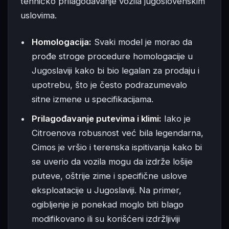
tehničko prilagođavanje vozila jugoslovenskim
uslovima.
Homologacija:
Svaki model je morao da
prođe stroge procedure homologacije u
Jugoslaviji kako bi bio legalan za prodaju i
upotrebu, što je često podrazumevalo
sitne izmene u specifikacijama.
Prilagođavanje putevima i klimi:
Iako je
Citroenova robusnost već bila legendarna,
Cimos je vršio i terenska ispitivanja kako bi
se uverio da vozila mogu da izdrže lošije
puteve, oštrije zime i specifične uslove
eksploatacije u Jugoslaviji. Na primer,
ogibljenje je ponekad moglo biti blago
modifikovano ili su korišćeni izdržljiviji