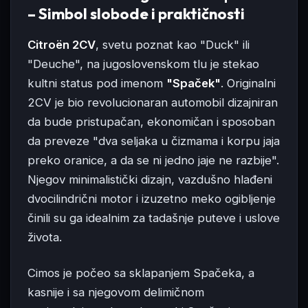
– Simbol slobode i praktičnosti
Citroën 2CV
, svetu poznat kao "Duck" ili
"Deuche", na jugoslovenskom tlu je stekao
kultni status pod imenom
"Spaček"
. Originalni
2CV je bio revolucionaran automobil dizajniran
da bude pristupačan, ekonomičan i sposoban
da preveze "dva seljaka u čizmama i korpu jaja
preko oranice, a da se ni jedno jaje ne razbije".
Njegov minimalistički dizajn, vazdušno hlađeni
dvocilindrični motor i izuzetno meko ogibljenje
činili su ga idealnim za tadašnje puteve i uslove
života.
Cimos je počeo sa sklapanjem Spačeka, a
kasnije i sa njegovom delimičnom