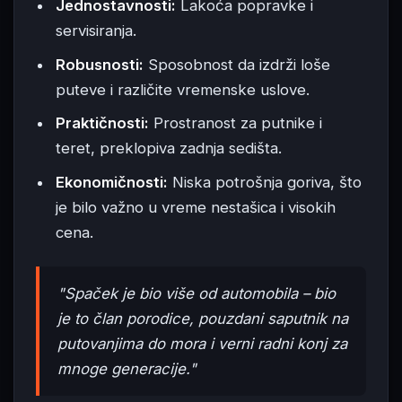
Jednostavnosti:
Lakoća popravke i
servisiranja.
Robusnosti:
Sposobnost da izdrži loše
puteve i različite vremenske uslove.
Praktičnosti:
Prostranost za putnike i
teret, preklopiva zadnja sedišta.
Ekonomičnosti:
Niska potrošnja goriva, što
je bilo važno u vreme nestašica i visokih
cena.
"Spaček je bio više od automobila – bio
je to član porodice, pouzdani saputnik na
putovanjima do mora i verni radni konj za
mnoge generacije."