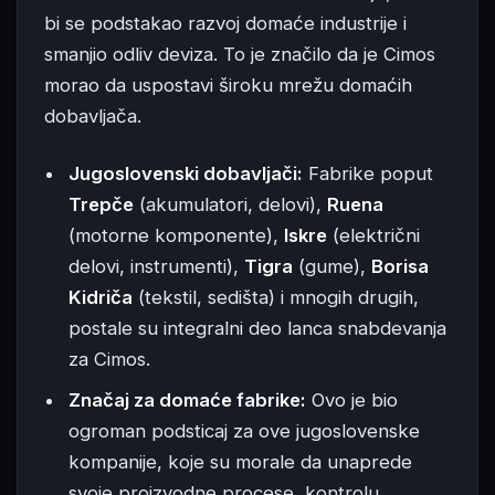
bi se podstakao razvoj domaće industrije i
smanjio odliv deviza. To je značilo da je Cimos
morao da uspostavi široku mrežu domaćih
dobavljača.
Jugoslovenski dobavljači:
Fabrike poput
Trepče
(akumulatori, delovi),
Ruena
(motorne komponente),
Iskre
(električni
delovi, instrumenti),
Tigra
(gume),
Borisa
Kidriča
(tekstil, sedišta) i mnogih drugih,
postale su integralni deo lanca snabdevanja
za Cimos.
Značaj za domaće fabrike:
Ovo je bio
ogroman podsticaj za ove jugoslovenske
kompanije, koje su morale da unaprede
svoje proizvodne procese, kontrolu