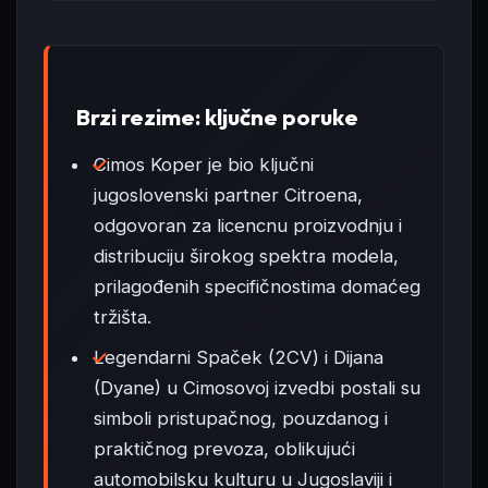
Brzi rezime: ključne poruke
Cimos Koper je bio ključni
jugoslovenski partner Citroena,
odgovoran za licencnu proizvodnju i
distribuciju širokog spektra modela,
prilagođenih specifičnostima domaćeg
tržišta.
Legendarni Spaček (2CV) i Dijana
(Dyane) u Cimosovoj izvedbi postali su
simboli pristupačnog, pouzdanog i
praktičnog prevoza, oblikujući
automobilsku kulturu u Jugoslaviji i