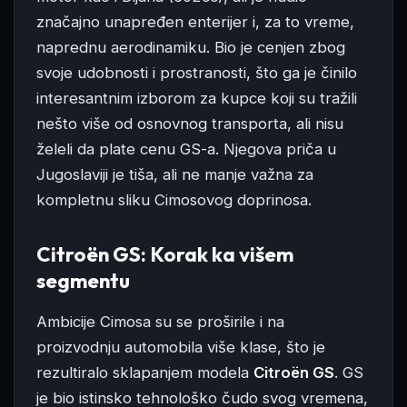
značajno unapređen enterijer i, za to vreme,
naprednu aerodinamiku. Bio je cenjen zbog
svoje udobnosti i prostranosti, što ga je činilo
interesantnim izborom za kupce koji su tražili
nešto više od osnovnog transporta, ali nisu
želeli da plate cenu GS-a. Njegova priča u
Jugoslaviji je tiša, ali ne manje važna za
kompletnu sliku Cimosovog doprinosa.
Citroën GS: Korak ka višem
segmentu
Ambicije Cimosa su se proširile i na
proizvodnju automobila više klase, što je
rezultiralo sklapanjem modela
Citroën GS
. GS
je bio istinsko tehnološko čudo svog vremena,