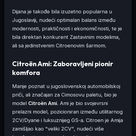
Dijana je takođe bila izuzetno popularna u
Jugoslaviji, nudeći optimalan balans između
modernosti, praktičnosti i ekonomičnosti, te je
bila direktan konkurent Zastavinim modelima,
ali sa jedinstvenim Citroenovim šarmom.
Citroën Ami: Zaboravljeni pionir
komfora
Manje poznat u jugoslovenskoj automobilskoj
priči, ali značajan za Cimosovu paletu, bio je
model
Citroën Ami
. Ami je bio svojevrsni
prelazni model, pozicioniran između utilitarnog
2CV/Dyane i luksuznijeg GS-a. Citroen je Amija
zamišljao kao "veliki 2CV", nudeći više