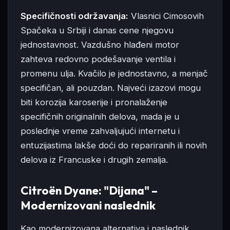
Specifičnosti održavanja:
Vlasnici Cimosovih
Spačeka u Srbiji i danas cene njegovu
jednostavnost. Vazdušno hlađeni motor
zahteva redovno podešavanje ventila i
promenu ulja. Kvačilo je jednostavno, a menjač
specifičan, ali pouzdan. Najveći izazovi mogu
biti korozija karoserije i pronalaženje
specifičnih originalnih delova, mada je u
poslednje vreme zahvaljujući internetu i
entuzijastima lakše doći do repariranih ili novih
delova iz Francuske i drugih zemalja.
Citroën Dyane: "Dijana" –
Modernizovani naslednik
Kao modernizovana alternativa i naslednik