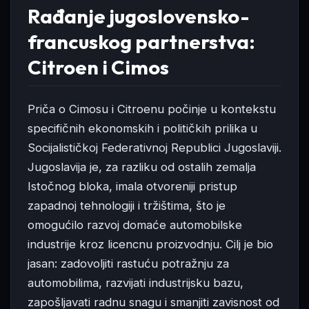
Rađanje jugoslovensko-
francuskog partnerstva:
Citroen i Cimos
Priča o Cimosu i Citroenu počinje u kontekstu
specifičnih ekonomskih i političkih prilika u
Socijalističkoj Federativnoj Republici Jugoslaviji.
Jugoslavija je, za razliku od ostalih zemalja
Istočnog bloka, imala otvoreniji pristup
zapadnoj tehnologiji i tržištima, što je
omogućilo razvoj domaće automobilske
industrije kroz licencnu proizvodnju. Cilj je bio
jasan: zadovoljiti rastuću potražnju za
automobilima, razvijati industrijsku bazu,
zapošljavati radnu snagu i smanjiti zavisnost od