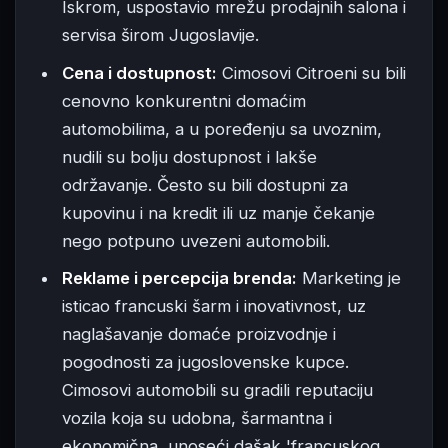
Iskrom, uspostavio mrežu prodajnih salona i
servisa širom Jugoslavije.
Cena i dostupnost:
Cimosovi Citroeni su bili
cenovno konkurentni domaćim
automobilima, a u poređenju sa uvoznim,
nudili su bolju dostupnost i lakše
održavanje. Često su bili dostupni za
kupovinu i na kredit ili uz manje čekanje
nego potpuno uvezeni automobili.
Reklame i percepcija brenda:
Marketing je
isticao francuski šarm i inovativnost, uz
naglašavanje domaće proizvodnje i
pogodnosti za jugoslovenske kupce.
Cimosovi automobili su gradili reputaciju
vozila koja su udobna, šarmantna i
ekonomična, unoseći dašak 'francuskog