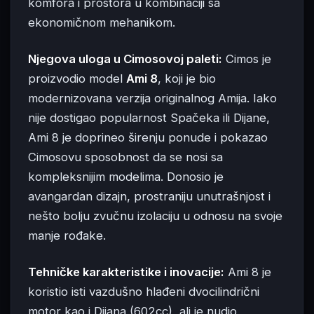
komfora i prostora u kombinaciji sa
ekonomičnom mehanikom.
Njegova uloga u Cimosovoj paleti:
Cimos je
proizvodio model
Ami 8
, koji je bio
modernizovana verzija originalnog Amija. Iako
nije dostigao popularnost Spačeka ili Dijane,
Ami 8 je doprineo širenju ponude i pokazao
Cimosovu sposobnost da se nosi sa
kompleksnijim modelima. Donosio je
avangardan dizajn, prostraniju unutrašnjost i
nešto bolju zvučnu izolaciju u odnosu na svoje
manje rođake.
Tehničke karakteristike i inovacije:
Ami 8 je
koristio isti vazdušno hlađeni dvocilindrični
motor kao i Dijana (602cc), ali je nudio