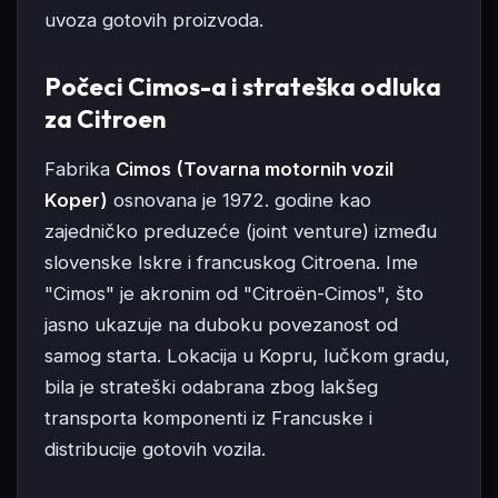
uvoza gotovih proizvoda.
Počeci Cimos-a i strateška odluka
za Citroen
Fabrika
Cimos (Tovarna motornih vozil
Koper)
osnovana je 1972. godine kao
zajedničko preduzeće (joint venture) između
slovenske Iskre i francuskog Citroena. Ime
"Cimos" je akronim od "Citroën-Cimos", što
jasno ukazuje na duboku povezanost od
samog starta. Lokacija u Kopru, lučkom gradu,
bila je strateški odabrana zbog lakšeg
transporta komponenti iz Francuske i
distribucije gotovih vozila.