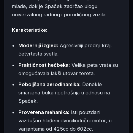
mlade, dok je Spaček zadržao ulogu
univerzalnog radnog i porodičnog vozila.
Karakteristike:
Moderniji izgled:
Agresivniji prednji kraj,
četvrtasta svetla.
Praktičnost hečbeka:
Velika peta vrata su
omogućavala lakši utovar tereta.
Poboljšana aerodinamika:
Donekle
smanjena buka i potrošnja u odnosu na
Spaček.
Proverena mehanika:
Isti pouzdani
vazdušno hlađeni dvocilindrični motor, u
varijantama od 425cc do 602cc.