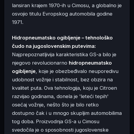
lansiran krajem 1970-ih u Cimosu, a globalno je
osvojio titulu Evropskog automobila godine
1971.
Hidropneumatsko ogibljenje – tehnološko
čudo na jugoslovenskim putevima:
Najprepoznatljivija karakteristika GS-a bilo je
njegovo revolucionarno
hidropneumatsko
ogibljenje
, koje je obezbeđivalo neuporedivu
udobnost vožnje i stabilnost, bez obzira na
kvalitet puta. Ova tehnologija, koju je Citroen
razvijao godinama, donela je 'leteći tepih'
osećaj vožnje, nešto što je bilo retko
dostupno čak i u mnogo skupljim automobilima
tog doba. Proizvodnja GS-a u Cimosu
svedočila je o sposobnosti jugoslovenske