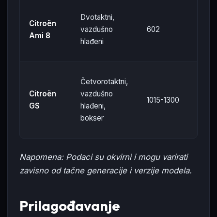
Dvotaktni,
Citroën
vazdušno
602
32
Ami 8
hlađeni
Četvorotaktni,
Citroën
vazdušno
1015-1300
55
GS
hlađeni,
bokser
Napomena: Podaci su okvirni i mogu varirati
zavisno od tačne generacije i verzije modela.
Prilagođavanje