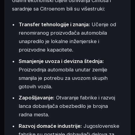
Glavni ekonomski ciljevi osnivanja Cimosa i
saradnje sa Citroenom bili su višestruki:
Transfer tehnologije i znanja:
Učenje od
renomiranog proizvođača automobila
unapredilo je lokalne inženjerske i
proizvodne kapacitete.
Smanjenje uvoza i devizna štednja:
Proizvodnja automobila unutar zemlje
smanjila je potrebu za uvozom skupih
gotovih vozila.
Zapošljavanje:
Otvaranje fabrike i razvoj
lanca dobavljača obezbedilo je brojna
radna mesta.
Razvoj domaće industrije:
Jugoslovenske
fabrike su postajale dobavljači delova za