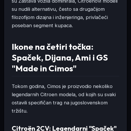
su Zastava vozila dominirala, Citroenovi modeli
su nudili alternativu, često sa drugačijom
filozofijom dizajna i inženjeringa, privlačeći
poseban segment kupaca.
Ikone na četiri točka:
Spaček, Dijana, Ami i GS
"Made in Cimos"
Tokom godina, Cimos je proizvodio nekoliko
legendarnih Citroen modela, od kojih su svaki
ostavili specifičan trag na jugoslovenskom
tržištu.
Citroën 2CV: Legendarni "Spaček"