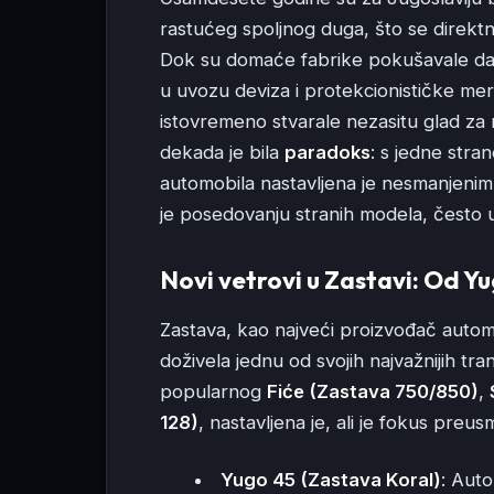
rastućeg spoljnog duga, što se direktno 
Dok su domaće fabrike pokušavale da 
u uvozu deviza i protekcionističke mere
istovremeno stvarale nezasitu glad za m
dekada je bila
paradoks
: s jedne str
automobila nastavljena je nesmanjenim
je posedovanju stranih modela, često 
Novi vetrovi u Zastavi: Od Y
Zastava, kao najveći proizvođač autom
doživela jednu od svojih najvažnijih tra
popularnog
Fiće (Zastava 750/850)
,
128)
, nastavljena je, ali je fokus preu
Yugo 45 (Zastava Koral)
: Auto