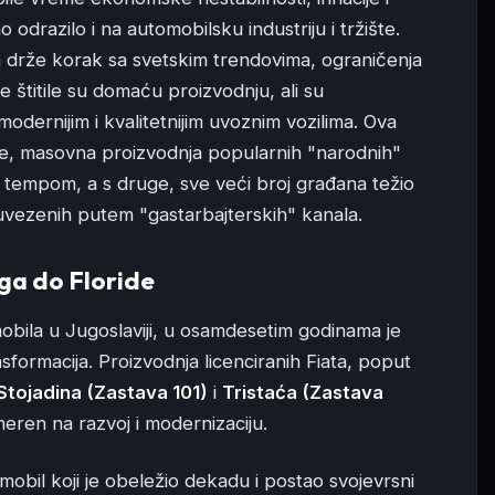
odrazilo i na automobilsku industriju i tržište.
drže korak sa svetskim trendovima, ograničenja
 štitile su domaću proizvodnju, ali su
odernijim i kvalitetnijim uvoznim vozilima. Ova
ane, masovna proizvodnja popularnih "narodnih"
 tempom, a s druge, sve veći broj građana težio
uvezenih putem "gastarbajterskih" kanala.
uga do Floride
obila u Jugoslaviji, u osamdesetim godinama je
nsformacija. Proizvodnja licenciranih Fiata, poput
Stojadina (Zastava 101)
i
Tristaća (Zastava
smeren na razvoj i modernizaciju.
mobil koji je obeležio dekadu i postao svojevrsni