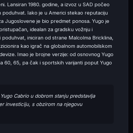
eni. Lansiran 1980. godine, a izvoz u SAD počeo
n poduhvat. Iako je u Americi stekao reputaciju
 za Jugoslovene je bio predmet ponosa. Yugo je
pristupačan, idealan za gradsku vožnju i
poduhvat, iniciran od strane Malcolma Bricklina,
pozicionira kao igrač na globalnom automobilskom
devize. Imao je brojne verzije: od osnovnog Yugo
a 60, 65, pa čak i sportskih varijanti poput Yugo
 Yugo Cabrio u dobrom stanju predstavlja
mer investiciju, s obzirom na njegovu