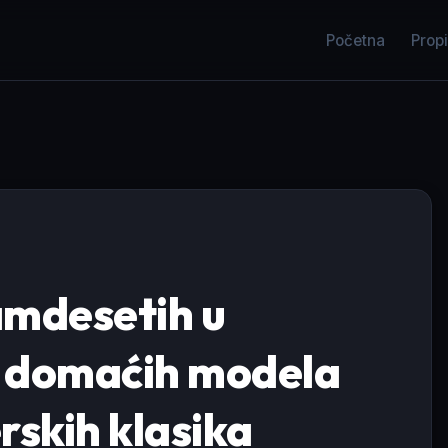
Početna
Propi
amdesetih u
d domaćih modela
rskih klasika