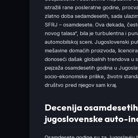
istražili rane posleratne godine, procva
zlatno doba sedamdesetih, sada ulazim
SFRJ – osamdesete. Ova dekada, često 
novog talasa“, bila je turbulentna i pu
automobilskoj sceni. Jugoslovenski put
mešavine domaćih proizvoda, licenciran
donoseći dašak globalnih trendova u 
pejzaža osamdesetih godina u Jugoslavi
socio-ekonomske prilike, životni stand
društvo pred njegov sam kraj.
Decenija osamdesetih:
jugoslovenske auto-ind
Osamdesete godine su za Jugoslaviju bi