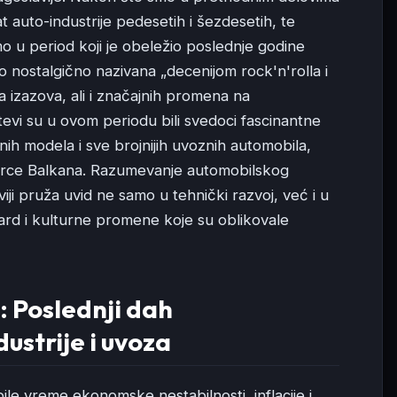
t auto-industrije pedesetih i šezdesetih, te
o u period koji je obeležio poslednje godine
nostalgično nazivana „decenijom rock'n'rolla i
na izazova, ali i značajnih promena na
evi su u ovom periodu bili svedoci fascinantne
ih modela i sve brojnijih uvoznih automobila,
srce Balkana. Razumevanje automobilskog
ji pruža uvid ne samo u tehnički razvoj, već i u
ard i kulturne promene koje su oblikovale
 Poslednji dah
ustrije i uvoza
le vreme ekonomske nestabilnosti, inflacije i