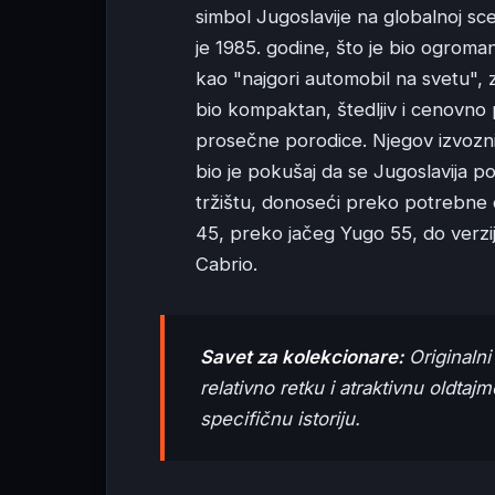
simbol Jugoslavije na globalnoj sc
je 1985. godine, što je bio ogroma
kao "najgori automobil na svetu",
bio kompaktan, štedljiv i cenovno 
prosečne porodice. Njegov izvozni 
bio je pokušaj da se Jugoslavija 
tržištu, donoseći preko potrebne 
45, preko jačeg Yugo 55, do verzij
Cabrio.
Savet za kolekcionare:
Originalni
relativno retku i atraktivnu oldtaj
specifičnu istoriju.