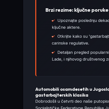
Brzi rezime: ključne poruke
Upoznajte poslednju dekadu
ključne aktere.
Otkrijte kako su 'gastarbajt
carinske regulative.
Detaljan pregled popularn
Lade, i njihovog društvenog z
Automobili osamdesetih u Jugosla
gastarbajterskih klasika
Dobrodošli u četvrti deo naše putopisn
Socijalističke Federativne Republike 