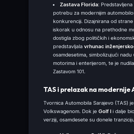
Zastava Florida
: Predstavljena
potrebu za modernijim automobilo
konkurenciji. Dizajnirana od strane 
iskorak u odnosu na prethodne mode
dostigla zbog političkih i ekonomsk
predstavljala
vrhunac inženjersko
osamdesetima, simbolizujući nadu 
motorima i enterijerom, te je nudi
Zastavom 101.
TAS i prelazak na modernije
Tvornica Automobila Sarajevo (TAS) je
Volkswagenom. Dok je
Golf I
i dalje b
verziji, osamdesete su donele tranzici