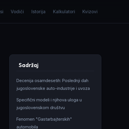
si
Vodiči
Istorija
Kalkulatori
Kvizovi
Sadržaj
Decenija osamdesetih: Poslednji dah
jugoslovenske auto-industrije i uvoza
Specifični modeli i njihova uloga u
jugoslovenskom društvu
Fenomen "Gastarbajterskih"
automobila