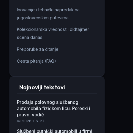
Inovacije i tehnički napredak na
jugoslovenskim putevima
Kolekcionarska vrednost i oldtajmer
scena danas
Preporuke za čitanje
Česta pitanja (FAQ)
Najnoviji tekstovi
Prodaja polovnog službenog
automobila fizičkom licu: Poreski i
pravni vodič
📅 2026-06-27
Službeni putnički automobili u firmi: