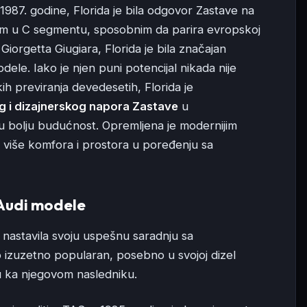
 1987. godine, Florida je bila odgovor Zastave na
m u C segmentu, sposobnim da parira evropskoj
Giorgetta Giugiara, Florida je bila značajan
le. Iako je njen puni potencijal nikada nije
ih previranja devedesetih, Florida je
g i dizajnerskog napora Zastave
u
u bolju budućnost. Opremljena je modernijim
la više komfora i prostora u poređenju sa
 Audi modele
 nastavila svoju uspešnu saradnju sa
io izuzetno popularan, posebno u svojoj dizel
ju ka njegovom nasledniku.