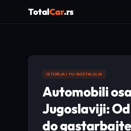
Total
Car
.rs
ISTORIJA I YU-NOSTALGIJA
Automobili os
Jugoslaviji: O
do gastarbajte