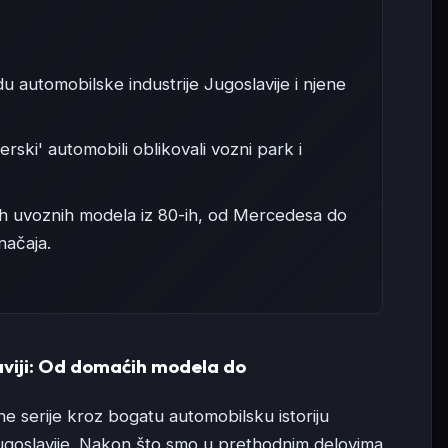
 automobilske industrije Jugoslavije i njene
erski' automobili oblikovali vozni park i
ih uvoznih modela iz 80-ih, od Mercedesa do
načaja.
viji: Od domaćih modela do
e serije kroz bogatu automobilsku istoriju
Jugoslavije. Nakon što smo u prethodnim delovima