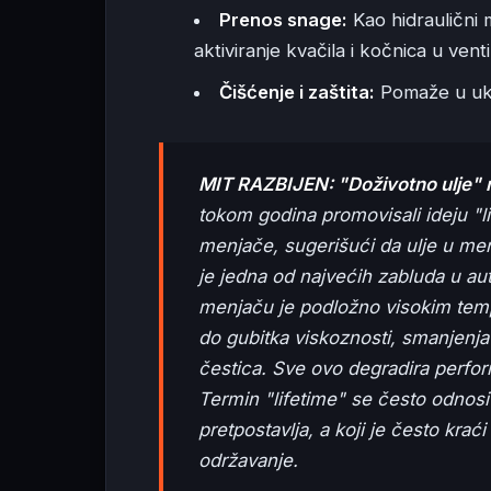
Prenos snage:
Kao hidraulični
aktiviranje kvačila i kočnica u ven
Čišćenje i zaštita:
Pomaže u ukla
MIT RAZBIJEN: "Doživotno ulje" n
tokom godina promovisali ideju "li
menjače, sugerišući da ulje u me
je jedna od najvećih zabluda u au
menjaču je podložno visokim tempe
do gubitka viskoznosti, smanjenja 
čestica. Sve ovo degradira perfo
Termin "lifetime" se često odnosi 
pretpostavlja, a koji je često krać
održavanje.