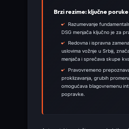
Brzi rezime: ključne poruke
Razumevanje fundamentalnih
DSG menjača ključno je za pra
Redovna i ispravna zamena
uslovima vožnje u Srbiji, zna
menjača i sprečava skupe kv
Pravovremeno prepoznavan
proklizavanja, grubih promena
omogućava blagovremenu inte
popravke.