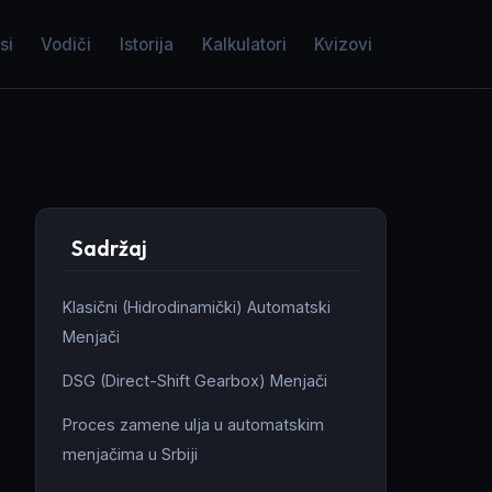
si
Vodiči
Istorija
Kalkulatori
Kvizovi
Sadržaj
Klasični (Hidrodinamički) Automatski
Menjači
DSG (Direct-Shift Gearbox) Menjači
Proces zamene ulja u automatskim
menjačima u Srbiji