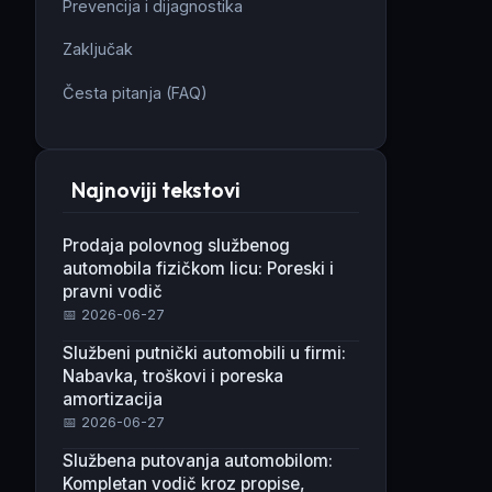
Prevencija i dijagnostika
Zaključak
Česta pitanja (FAQ)
Najnoviji tekstovi
Prodaja polovnog službenog
automobila fizičkom licu: Poreski i
pravni vodič
📅 2026-06-27
Službeni putnički automobili u firmi:
Nabavka, troškovi i poreska
amortizacija
📅 2026-06-27
Službena putovanja automobilom:
Kompletan vodič kroz propise,