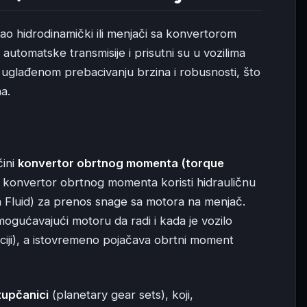
kao hidrodinamički ili menjači sa konvertorom
automatske transmisije i prisutni su u vozilima
 uglađenom prebacivanju brzina i robusnosti, što
a.
čini
konvertor obrtnog momenta (torque
, konvertor obrtnog momenta koristi hidrauličnu
 Fluid) za prenos snage sa motora na menjač.
mogućavajući motoru da radi i kada je vozilo
ciji), a istovremeno pojačava obrtni moment
zupčanici
(planetary gear sets), koji,