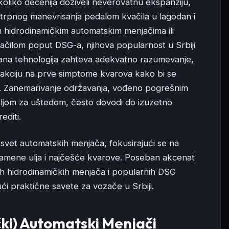
oliko decenija doživeli neverovatnu ekspanziju,
otrpnog manevrisanja pedalom kvačila u lagodan i
im hidrodinamičkim automatskim menjačima ili
čilom poput DSG-a, njihova popularnost u Srbiji
cirana tehnologija zahteva adekvatno razumevanje,
eakciju na prve simptome kvarova kako bi se
. Zanemarivanje održavanja, vođeno pogrešnim
željom za uštedom, često dovodi do izuzetno
editi.
svet automatskih menjača, fokusirajući se na
zamene ulja i najčešće kvarove. Poseban akcenat
nih hidrodinamičkih menjača i popularnih DSG
ći praktične savete za vozače u Srbiji.
čki) Automatski Menjači