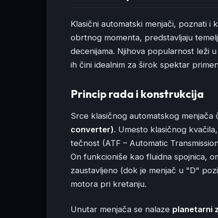
Klasični automatski menjači, poznati i 
obrtnog momenta, predstavljaju temelj 
decenijama. Njihova popularnost leži u
ih čini idealnim za širok spektar primen
Princip rada i konstrukcija
Srce klasičnog automatskog menjača 
converter)
. Umesto klasičnog kvačila
tečnost (ATF – Automatic Transmission
On funkcioniše kao fluidna spojnica, o
zaustavljeno (dok je menjač u "D" pozi
motora pri kretanju.
Unutar menjača se nalaze
planetarni 