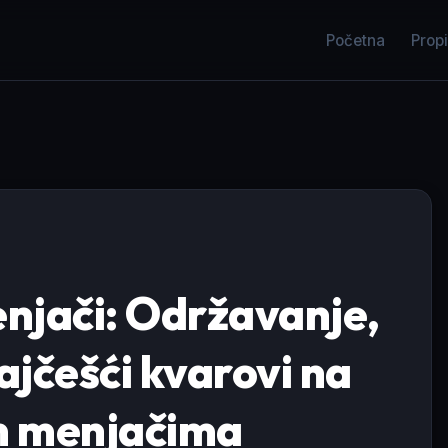
Početna
Propi
njači: Održavanje,
ajčešći kvarovi na
im menjačima