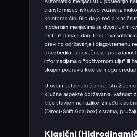
Automatski menjači su u poslednjih nek
transformišući iskustvo vožnje iz muk
komforan čin. Bilo da je reč o klasičn
modernim menjačima sa dvostrukim kva
raste iz dana u dan. Ipak, ova sofisti
pravilno održavanje i blagovremenu r
obezbedila dugovečnost i pouzdanost
informacijama o "doživotnom ulju" ili 
skupih popravki koje se mogu predupr
U ovom detaljnom članku, istražićemo 
ključne aspekte održavanja, važnost 
biće stavljen na razlike između klasič
(Direct-Shift Gearbox) sistema, pružaju
Klasični (Hidrodinami