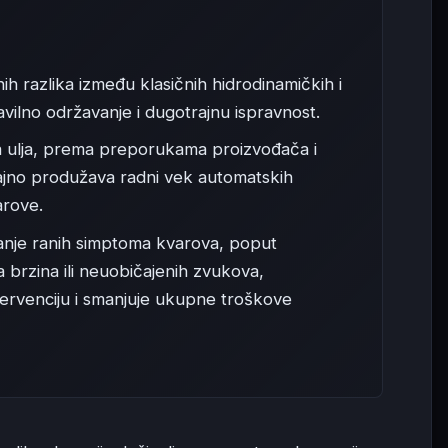
 razlika između klasičnih hidrodinamičkih i
vilno održavanje i dugotrajnu ispravnost.
 ulja, prema preporukama proizvođača i
čajno produžava radni vek automatskih
arove.
je ranih simptoma kvarova, poput
 brzina ili neuobičajenih zvukova,
rvenciju i smanjuje ukupne troškove