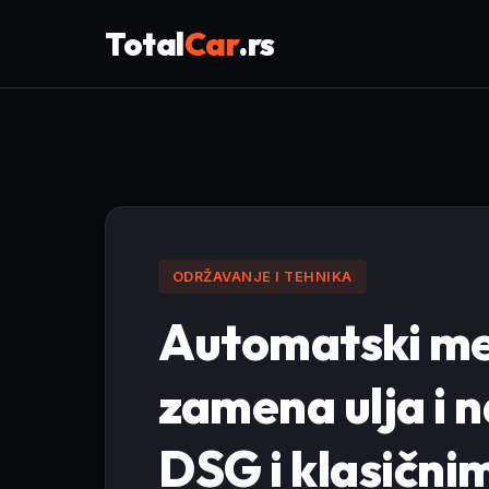
Total
Car
.rs
ODRŽAVANJE I TEHNIKA
Automatski me
zamena ulja i n
DSG i klasičn