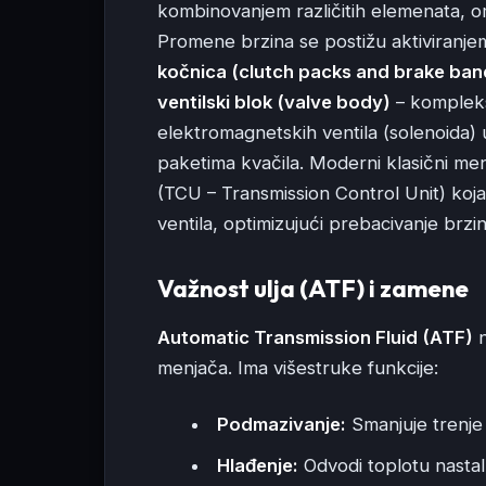
kombinovanjem različitih elemenata, o
Promene brzina se postižu aktiviranjem 
kočnica (clutch packs and brake ban
ventilski blok (valve body)
– kompleks
elektromagnetskih ventila (solenoida
paketima kvačila. Moderni klasični men
(TCU – Transmission Control Unit) koja
ventila, optimizujući prebacivanje brzi
Važnost ulja (ATF) i zamene
Automatic Transmission Fluid (ATF)
n
menjača. Ima višestruke funkcije:
Podmazivanje:
Smanjuje trenje 
Hlađenje:
Odvodi toplotu nasta