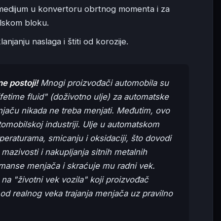
 medijum u konvertoru obrtnog momenta i za
tilskom bloku.
njanju naslaga i štiti od korozije.
e postoji!
Mnogi proizvođači automobila su
fetime fluid" (doživotno ulje) za automatske
njaču nikada ne treba menjati. Međutim, ovo
tomobilskoj industriji. Ulje u automatskom
raturama, smicanju i oksidaciji, što dovodi
mazivosti i nakupljanja sitnih metalnih
rmanse menjača i skraćuje mu radni vek.
na "životni vek vozila" koji proizvođač
i od realnog veka trajanja menjača uz pravilno