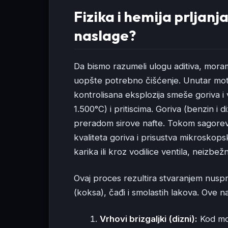
Fizika i hemija prljan
naslage?
Da bismo razumeli ulogu aditiva, mora
uopšte potrebno čišćenje. Unutar mot
kontrolisana eksplozija smeše goriva
1.500°C) i pritiscima. Goriva (benzin i
preradom sirove nafte. Tokom sagorev
kvaliteta goriva i prisustva mikroskops
karika ili kroz vodilice ventila, neizb
Ovaj proces rezultira stvaranjem nusp
(koksa), čađi i smolastih lakova. Ove n
Vrhovi brizgaljki (dizni):
Kod mod