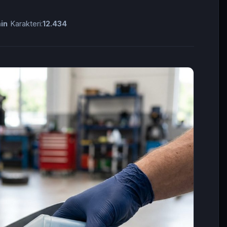
min
Karakteri:
12.434