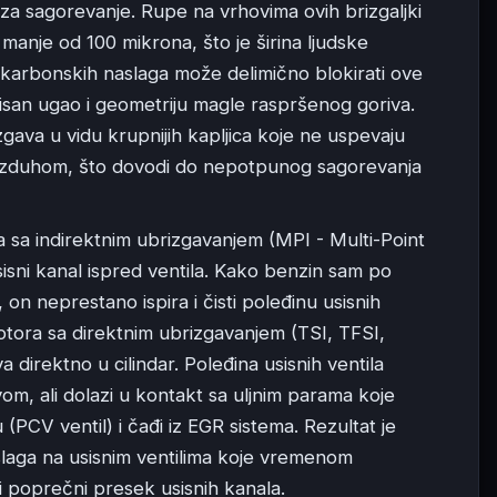
za sagorevanje. Rupe na vrhovima ovih brizgaljki
manje od 100 mikrona, što je širina ljudske
 karbonskih naslaga može delimično blokirati ove
inisan ugao i geometriju magle raspršenog goriva.
gava u vidu krupnijih kapljica koje ne uspevaju
zduhom, što dovodi do nepotpunog sagorevanja
a sa indirektnim ubrizgavanjem (MPI - Multi-Point
sisni kanal ispred ventila. Kako benzin sam po
 on neprestano ispira i čisti poleđinu usisnih
tora sa direktnim ubrizgavanjem (TSI, TFSI,
 direktno u cilindar. Poleđina usisnih ventila
om, ali dolazi u kontakt sa uljnim parama koje
u (PCV ventil) i čađi iz EGR sistema. Rezultat je
slaga na usisnim ventilima koje vremenom
 poprečni presek usisnih kanala.