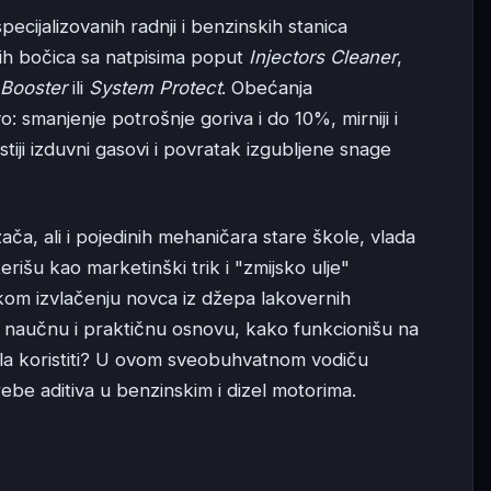
cijalizovanih radnji i benzinskih stanica
nih bočica sa natpisima poput
Injectors Cleaner
,
Booster
ili
System Protect
. Obećanja
 smanjenje potrošnje goriva i do 10%, mirniji i
čistiji izduvni gasovi i povratak izgubljene snage
ča, ali i pojedinih mehaničara stare škole, vlada
rišu kao marketinški trik i "zmijsko ulje"
kom izvlačenju novca iz džepa lakovernih
aju naučnu i praktičnu osnovu, kako funkcionišu na
sla koristiti? U ovom sveobuhvatnom vodiču
ebe aditiva u benzinskim i dizel motorima.