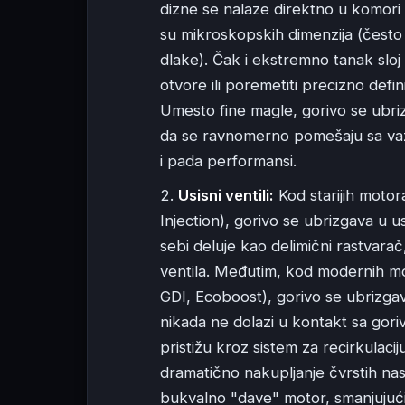
dizne se nalaze direktno u komori 
su mikroskopskih dimenzija (često 
dlake). Čak i ekstremno tanak sloj
otvore ili poremetiti precizno def
Umesto fine magle, gorivo se ubriz
da se ravnomerno pomešaju sa va
i pada performansi.
Usisni ventili:
Kod starijih motor
Injection), gorivo se ubrizgava u u
sebi deluje kao delimični rastvarač,
ventila. Međutim, kod modernih mo
GDI, Ecoboost), gorivo se ubrizgava
nikada ne dolazi u kontakt sa goriv
pristižu kroz sistem za recirkulacij
dramatično nakupljanje čvrstih na
bukvalno "dave" motor, smanjujući