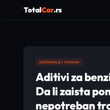
Total
Car
.rs
ODRŽAVANJE I TEHNIKA
Aditivi za benzi
Da li zaista pom
nepotreban tr