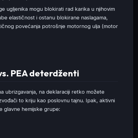
e ugljenika mogu blokirati rad karika u njihovim
ube elastičnost i ostanu blokirane naslagama,
tičnog povećanja potrošnje motornog ulja (motor
vs. PEA deterdženti
ma ubrizgavanja, na deklaraciji retko možete
izvođači to kriju kao poslovnu tajnu. Ipak, aktivni
dve glavne hemijske grupe: