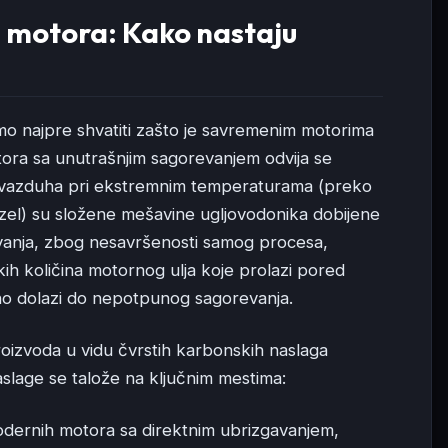
ja motora: Kako nastaju
mo najpre shvatiti zašto je savremenim motorima
ora sa unutrašnjim sagorevanjem odvija se
 i vazduha pri ekstremnim temperaturama (preko
 dizel) su složene mešavine ugljovodonika dobijene
anja, zbog nesavršenosti samog procesa,
kih količina motornog ulja koje prolazi pored
ežno dolazi do nepotpunog sagorevanja.
roizvoda u vidu čvrstih karbonskih naslaga
aslage se talože na ključnim mestima:
ernih motora sa direktnim ubrizgavanjem,