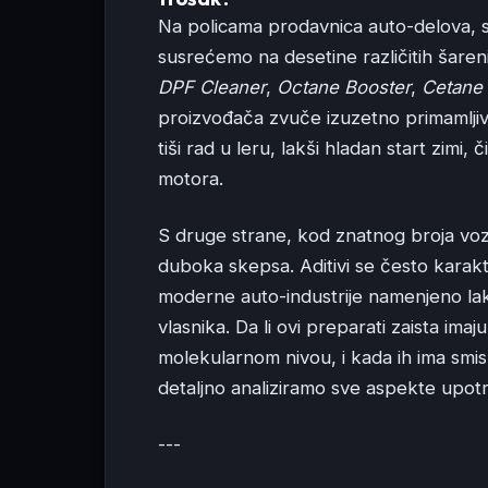
Na policama prodavnica auto-delova, spe
susrećemo na desetine različitih šare
DPF Cleaner
,
Octane Booster
,
Cetane 
proizvođača zvuče izuzetno primamljivo:
tiši rad u leru, lakši hladan start zimi, 
motora.
S druge strane, kod znatnog broja voza
duboka skepsa. Aditivi se često karakte
moderne auto-industrije namenjeno la
vlasnika. Da li ovi preparati zaista im
molekularnom nivou, i kada ih ima smi
detaljno analiziramo sve aspekte upotr
---