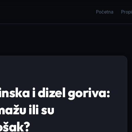
Početna
Propi
nska i dizel goriva:
ažu ili su
ošak?