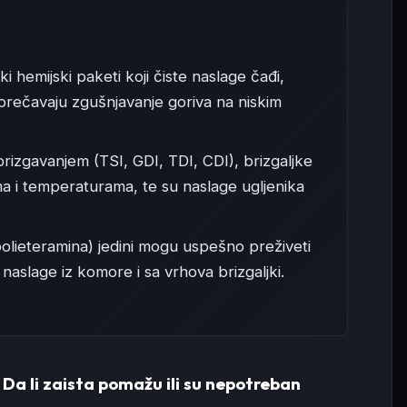
i hemijski paketi koji čiste naslage čađi,
prečavaju zgušnjavanje goriva na niskim
rizgavanjem (TSI, GDI, TDI, CDI), brizgaljke
a i temperaturama, te su naslage ugljenika
olieteramina) jedini mogu uspešno preživeti
i naslage iz komore i sa vrhova brizgaljki.
: Da li zaista pomažu ili su nepotreban