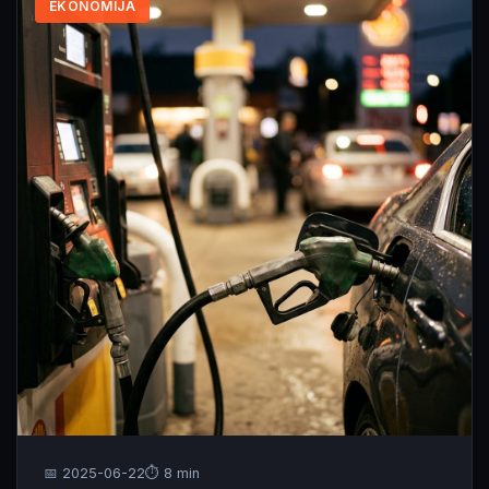
EKONOMIJA
📅 2025-06-22
⏱️ 8 min