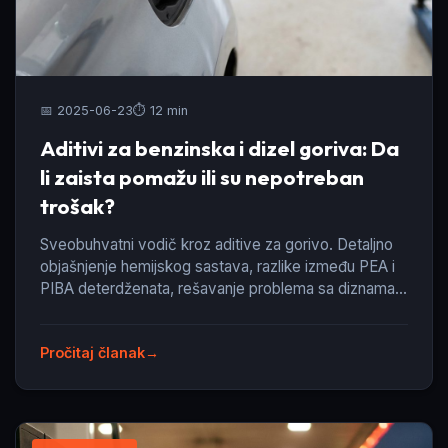
📅 2025-06-23
⏱️ 12 min
Aditivi za benzinska i dizel goriva: Da
li zaista pomažu ili su nepotreban
trošak?
Sveobuhvatni vodič kroz aditive za gorivo. Detaljno
objašnjenje hemijskog sastava, razlike između PEA i
PIBA deterdženata, rešavanje problema sa diznama i
DPF filterima, i stručni saveti za primenu.
Pročitaj članak