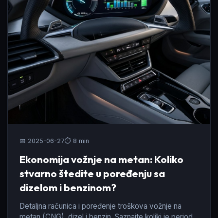
📅 2025-06-27
⏱️ 8 min
Ekonomija vožnje na metan: Koliko
stvarno štedite u poređenju sa
dizelom i benzinom?
Detaljna računica i poređenje troškova vožnje na
metan (CNG), dizel i benzin. Saznajte koliki je period