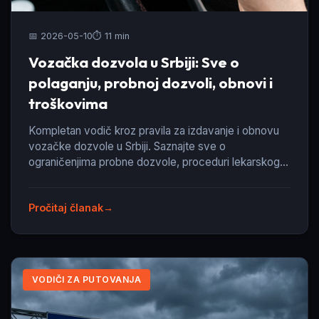
📅 2026-05-10
⏱️ 11 min
Vozačka dozvola u Srbiji: Sve o
polaganju, probnoj dozvoli, obnovi i
troškovima
Kompletan vodič kroz pravila za izdavanje i obnovu
vozačke dozvole u Srbiji. Saznajte sve o
ograničenjima probne dozvole, proceduri lekarskog
pregleda, taksama i zameni inostranih dozvola.
Pročitaj članak
VODIČI ZA PUTOVANJA