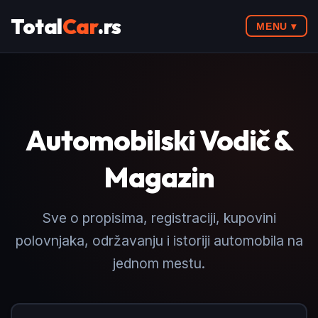
Total
Car
.rs
MENU ▾
Automobilski Vodič &
Magazin
Sve o propisima, registraciji, kupovini
polovnjaka, održavanju i istoriji automobila na
jednom mestu.