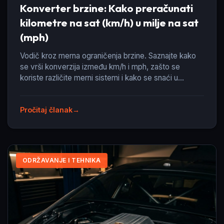
Konverter brzine: Kako preračunati
kilometre na sat (km/h) u milje na sat
(mph)
Vodič kroz merna ograničenja brzine. Saznajte kako
se vrši konverzija između km/h i mph, zašto se
koriste različite merni sistemi i kako se snaći u
saobraćaju.
Pročitaj članak
ODRŽAVANJE I TEHNIKA