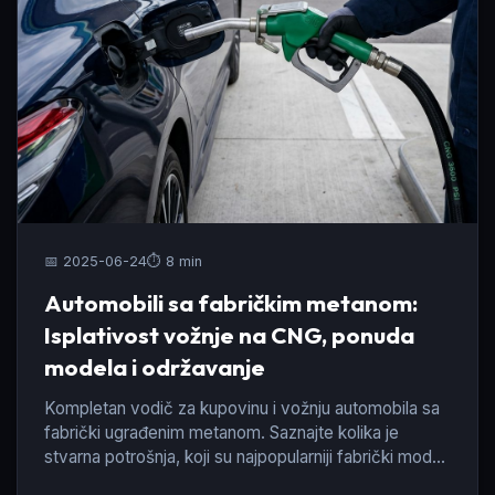
📅 2025-06-24
⏱️ 8 min
Automobili sa fabričkim metanom:
Isplativost vožnje na CNG, ponuda
modela i održavanje
Kompletan vodič za kupovinu i vožnju automobila sa
fabrički ugrađenim metanom. Saznajte kolika je
stvarna potrošnja, koji su najpopularniji fabrički modeli
i kakve su procedure za atestiranje.