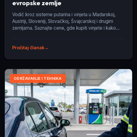
evropske zemlje
Vodič kroz sisteme putarina i vinjeta u Mađarskoj,
Austriji, Sloveniji, Slovačkoj, Švajcarskoj i drugim
zemljama. Saznajte cene, gde kupiti vinjete i kako
izbeći kazne.
Pročitaj članak
ODRŽAVANJE I TEHNIKA