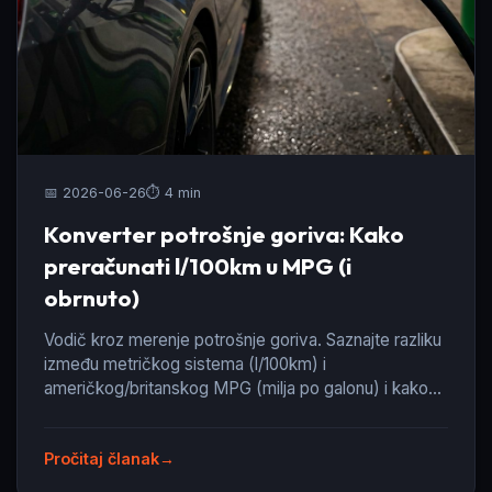
📅 2026-06-26
⏱️ 4 min
Konverter potrošnje goriva: Kako
preračunati l/100km u MPG (i
obrnuto)
Vodič kroz merenje potrošnje goriva. Saznajte razliku
između metričkog sistema (l/100km) i
američkog/britanskog MPG (milja po galonu) i kako
se preračunavaju.
Pročitaj članak