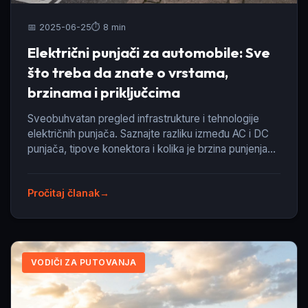
📅 2025-06-25
⏱️ 8 min
Električni punjači za automobile: Sve
što treba da znate o vrstama,
brzinama i priključcima
Sveobuhvatan pregled infrastrukture i tehnologije
električnih punjača. Saznajte razliku između AC i DC
punjača, tipove konektora i kolika je brzina punjenja
na javnim stanicama.
Pročitaj članak
VODIČI ZA PUTOVANJA