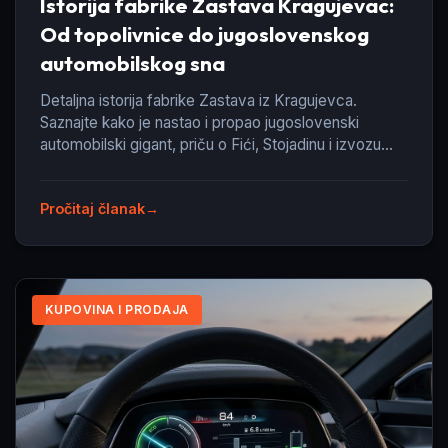
Istorija fabrike Zastava Kragujevac:
Od topolivnice do jugoslovenskog
automobilskog sna
Detaljna istorija fabrike Zastava iz Kragujevca.
Saznajte kako je nastao i propao jugoslovenski
automobilski gigant, priču o Fići, Stojadinu i izvozu
Yuga u Ameriku.
Pročitaj članak
KUPOVINA I PRODAJA