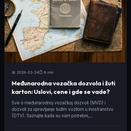
📅 2026-03-24
⏱️ 6 min
Međunarodna vozačka dozvola i žuti
karton: Uslovi, cene i gde se vade?
Sve o međunarodnoj vozačkoj dozvoli (MVD) i
dozvoli za upravljanje tuđim vozilom u inostranstvu
(DTV). Saznajte kada su vam potrebni,
dokumentaciju za AMSS, cene i rokove važenja.