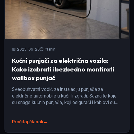
📅 2025-06-26
⏱️ 11 min
Kućni punjači za električna vozila:
Kako izabrati i bezbedno montirati
wallbox punjač
Sveobuhvatni vodič za instalaciju punjača za
električne automobile u kući ili zgradi. Saznajte koje
su snage kućnih punjača, koji osigurači i kablovi su
potrebni i koliko košta montaža.
Pročitaj članak