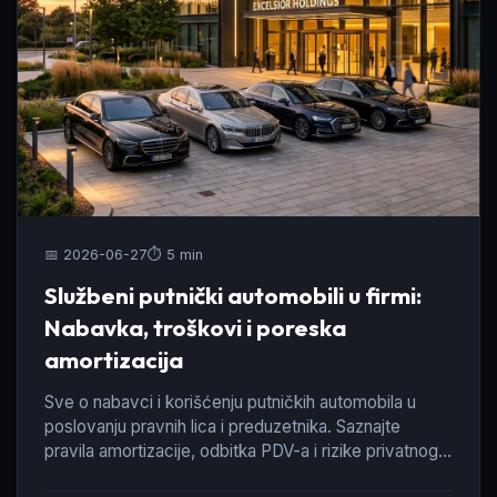
📅 2026-06-27
⏱️ 5 min
Službeni putnički automobili u firmi:
Nabavka, troškovi i poreska
amortizacija
Sve o nabavci i korišćenju putničkih automobila u
poslovanju pravnih lica i preduzetnika. Saznajte
pravila amortizacije, odbitka PDV-a i rizike privatnog
korišćenja.