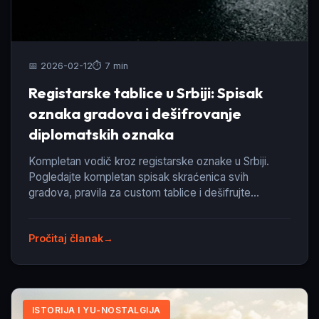
📅 2026-02-12
⏱️ 7 min
Registarske tablice u Srbiji: Spisak
oznaka gradova i dešifrovanje
diplomatskih oznaka
Kompletan vodič kroz registarske oznake u Srbiji.
Pogledajte kompletan spisak skraćenica svih
gradova, pravila za custom tablice i dešifrujte
diplomatske kodove država.
Pročitaj članak
ISTORIJA I YU-NOSTALGIJA