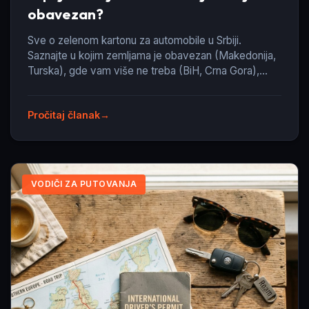
obavezan?
Sve o zelenom kartonu za automobile u Srbiji.
Saznajte u kojim zemljama je obavezan (Makedonija,
Turska), gde vam više ne treba (BiH, Crna Gora),
koliko košta i kako se vadi.
Pročitaj članak
VODIČI ZA PUTOVANJA