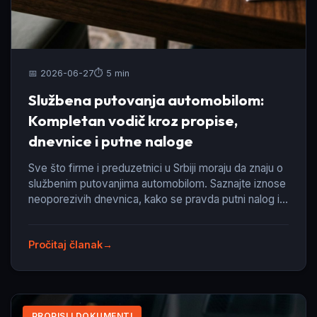
📅 2026-06-27
⏱️ 5 min
Službena putovanja automobilom:
Kompletan vodič kroz propise,
dnevnice i putne naloge
Sve što firme i preduzetnici u Srbiji moraju da znaju o
službenim putovanjima automobilom. Saznajte iznose
neoporezivih dnevnica, kako se pravda putni nalog i
koje su specifičnosti za preduzetnike.
Pročitaj članak
PROPISI I DOKUMENTI